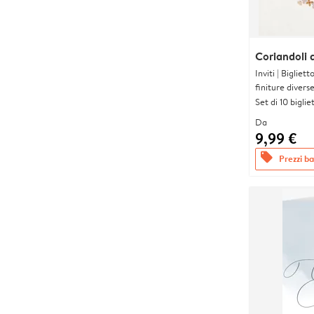
Coriandoli d
Inviti | Biglie
finiture divers
Set di 10 bigliet
Da
9,99 €
offers
Prezzi bas