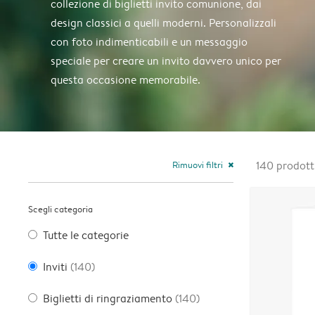
collezione di biglietti invito comunione, dai
design classici a quelli moderni. Personalizzali
con foto indimenticabili e un messaggio
speciale per creare un invito davvero unico per
questa occasione memorabile.
Rimuovi filtri
140
prodott
close
Scegli categoria
Tutte le categorie
Inviti
(140)
Biglietti di ringraziamento
(140)