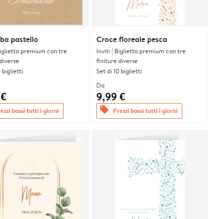
ba pastello
Croce floreale pesca
 Biglietto premium con tre
Inviti | Biglietto premium con tre
 diverse
finiture diverse
 biglietti
Set di 10 biglietti
Da
 €
9,99 €
offers
ezzi bassi tutti i giorni
Prezzi bassi tutti i giorni