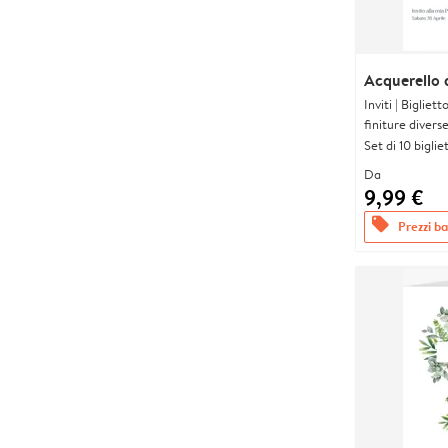
Acquerello 
Inviti | Biglie
finiture divers
Set di 10 bigliet
Da
9,99 €
offers
Prezzi bas