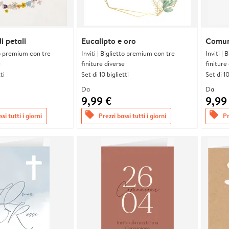
i petali
Eucalipto e oro
Comun
tto premium con tre
Inviti | Biglietto premium con tre
Inviti |
e
finiture diverse
finiture
ti
Set di 10 biglietti
Set di 10
Da
Da
9,99 €
9,99
offers
offers
si tutti i giorni
Prezzi bassi tutti i giorni
Pr