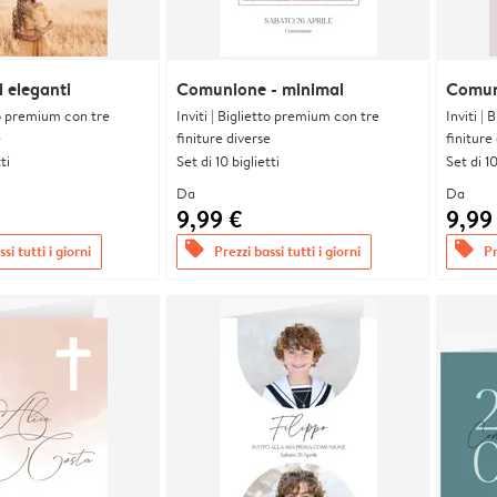
 eleganti
Comunione - minimal
Comuni
tto premium con tre
Inviti | Biglietto premium con tre
Inviti |
e
finiture diverse
finiture
ti
Set di 10 biglietti
Set di 10
Da
Da
9,99 €
9,99
offers
offers
si tutti i giorni
Prezzi bassi tutti i giorni
Pr