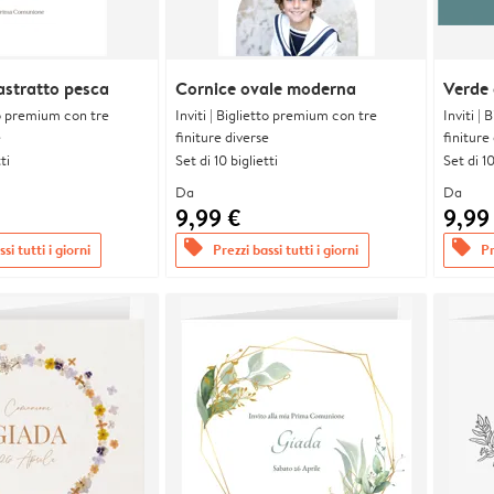
astratto pesca
Cornice ovale moderna
Verde
tto premium con tre
Inviti | Biglietto premium con tre
Inviti |
e
finiture diverse
finiture
ti
Set di 10 biglietti
Set di 10
Da
Da
9,99 €
9,99
offers
offers
si tutti i giorni
Prezzi bassi tutti i giorni
Pr