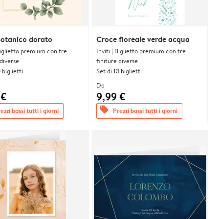
otanico dorato
Croce floreale verde acqua
 Biglietto premium con tre
Inviti | Biglietto premium con tre
 diverse
finiture diverse
 biglietti
Set di 10 biglietti
Da
 €
9,99 €
offers
ezzi bassi tutti i giorni
Prezzi bassi tutti i giorni