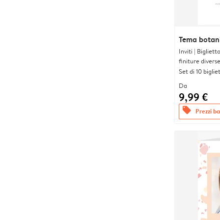
Tema botan
Inviti | Biglie
finiture divers
Set di 10 bigliet
Da
9,99 €
offers
Prezzi bas