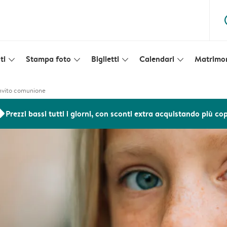
ques
ti
Stampa foto
Biglietti
Calendari
Matrimo
slim_arrow_down
slim_arrow_down
slim_arrow_down
slim_arrow_down
 invito comunione
ers
Prezzi bassi tutti i giorni, con sconti extra acquistando più co