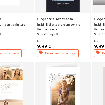
o
Elegante e sofisticato
Elega
ium con tre finiture
Inviti | Biglietto premium con tre
Inviti |
finiture diverse
finiture
ti
Set di 10 biglietti
Set di 10
Da
Da
9,99 €
9,99
offers
offers
si tutti i giorni
Prezzi bassi tutti i giorni
Pr