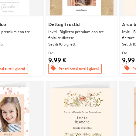
ico
Dettagli rustici
Arco b
tto premium con tre
Inviti | Biglietto premium con tre
Inviti |
e
finiture diverse
finiture
ti
Set di 10 biglietti
Set di 10
Da
Da
9,99 €
9,99
offers
offers
si tutti i giorni
Prezzi bassi tutti i giorni
Pr