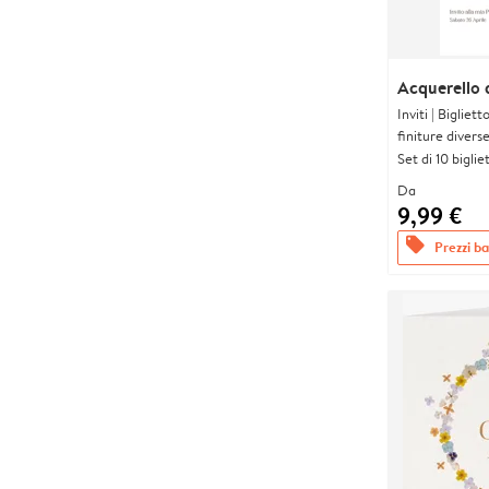
Acquerello 
Inviti | Biglie
finiture divers
Set di 10 bigliet
Da
9,99 €
offers
Prezzi bas