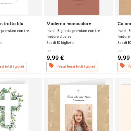
astratto blu
Moderno monocolore
Colom
tto premium con tre
Inviti | Biglietto premium con tre
Inviti |
e
finiture diverse
finiture
ti
Set di 10 biglietti
Set di 10
Da
Da
9,99 €
9,99
offers
offers
si tutti i giorni
Prezzi bassi tutti i giorni
Pr