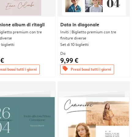
one album di ritagli
Data in diagonale
 Biglietto premium con tre
Inviti | Biglietto premium con tre
 diverse
finiture diverse
 biglietti
Set di 10 biglietti
Da
 €
9,99 €
offers
ezzi bassi tutti i giorni
Prezzi bassi tutti i giorni