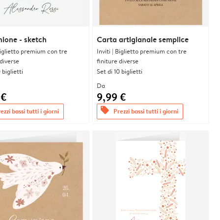
ione - sketch
Carta artigianale semplice
 Biglietto premium con tre
Inviti | Biglietto premium con tre
 diverse
finiture diverse
 biglietti
Set di 10 biglietti
Da
 €
9,99 €
offers
ezzi bassi tutti i giorni
Prezzi bassi tutti i giorni