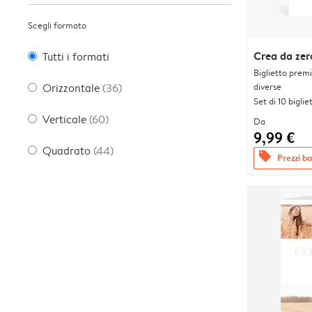
Scegli formato
Crea da zer
Tutti i formati
Biglietto prem
diverse
Orizzontale
(36)
Set di 10 bigliet
Verticale
(60)
Da
9,99 €
Quadrato
(44)
offers
Prezzi bas