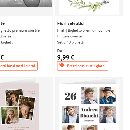
nte
Fiori selvatici
 Biglietto premium con tre
Inviti | Biglietto premium con tre
 diverse
finiture diverse
 biglietti
Set di 10 biglietti
Da
 €
9,99 €
offers
ezzi bassi tutti i giorni
Prezzi bassi tutti i giorni