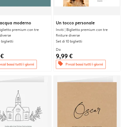
 acqua moderno
Un tocco personale
 Biglietto premium con tre
Inviti | Biglietto premium con tre
 diverse
finiture diverse
 biglietti
Set di 10 biglietti
Da
 €
9,99 €
offers
ezzi bassi tutti i giorni
Prezzi bassi tutti i giorni