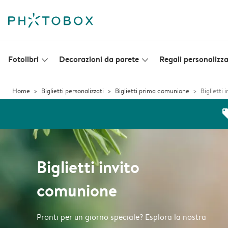
Fotolibri
Decorazioni da parete
Regali personalizza
slim_arrow_down
slim_arrow_down
Home
Biglietti personalizzati
Biglietti prima comunione
Biglietti
off
Biglietti invito
comunione
Pronti per un giorno speciale? Esplora la nostra