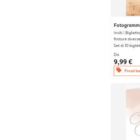
Fotogrammi
Inviti | Biglie
finiture divers
Set di 10 bigliet
Da
9,99 €
offers
Prezzi bas