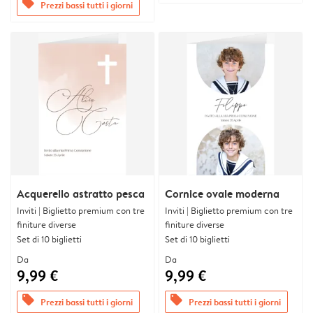
offers
Prezzi bassi tutti i giorni
Acquerello astratto pesca
Cornice ovale moderna
Inviti | Biglietto premium con tre
Inviti | Biglietto premium con tre
finiture diverse
finiture diverse
Set di 10 biglietti
Set di 10 biglietti
Da
Da
9,99 €
9,99 €
offers
offers
Prezzi bassi tutti i giorni
Prezzi bassi tutti i giorni