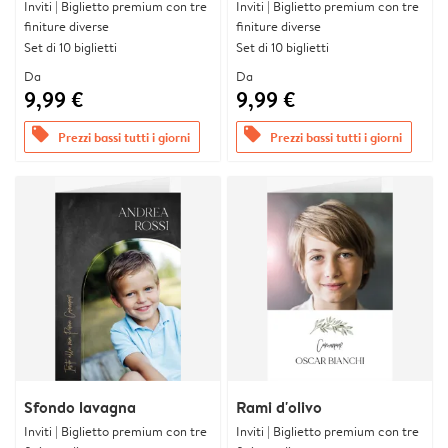
Inviti | Biglietto premium con tre
Inviti | Biglietto premium con tre
finiture diverse
finiture diverse
Set di 10 biglietti
Set di 10 biglietti
Da
Da
9,99 €
9,99 €
offers
offers
Prezzi bassi tutti i giorni
Prezzi bassi tutti i giorni
Sfondo lavagna
Rami d'olivo
Inviti | Biglietto premium con tre
Inviti | Biglietto premium con tre