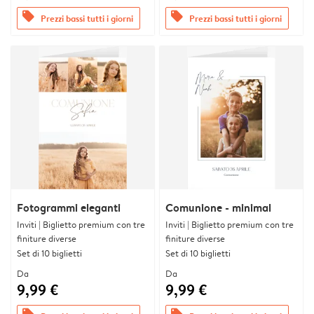
offers
offers
Prezzi bassi tutti i giorni
Prezzi bassi tutti i giorni
Fotogrammi eleganti
Comunione - minimal
Inviti | Biglietto premium con tre
Inviti | Biglietto premium con tre
finiture diverse
finiture diverse
Set di 10 biglietti
Set di 10 biglietti
Da
Da
9,99 €
9,99 €