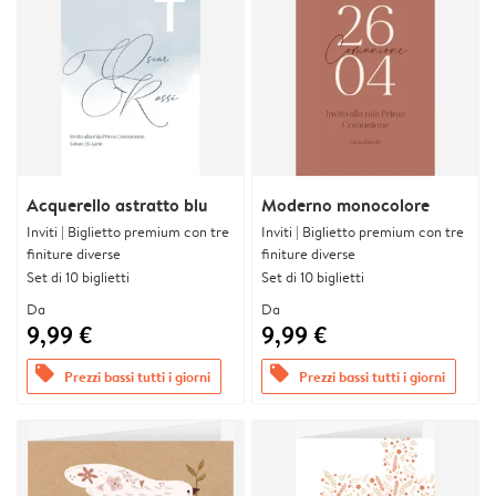
Acquerello astratto blu
Moderno monocolore
Inviti | Biglietto premium con tre
Inviti | Biglietto premium con tre
finiture diverse
finiture diverse
Set di 10 biglietti
Set di 10 biglietti
Da
Da
9,99 €
9,99 €
offers
offers
Prezzi bassi tutti i giorni
Prezzi bassi tutti i giorni