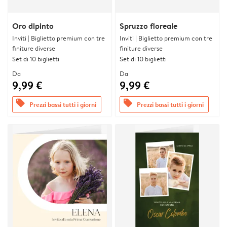
Oro dipinto
Spruzzo floreale
Inviti | Biglietto premium con tre
Inviti | Biglietto premium con tre
finiture diverse
finiture diverse
Set di 10 biglietti
Set di 10 biglietti
Da
Da
9,99 €
9,99 €
offers
offers
Prezzi bassi tutti i giorni
Prezzi bassi tutti i giorni