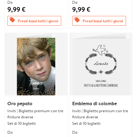
Da
Da
9,99 €
9,99 €
offers
offers
Prezzi bassi tutti i giorni
Prezzi bassi tutti i giorni
Oro pepato
Emblema di colombe
Inviti | Biglietto premium con tre
Inviti | Biglietto premium con tre
finiture diverse
finiture diverse
Set di 10 biglietti
Set di 10 biglietti
Da
Da