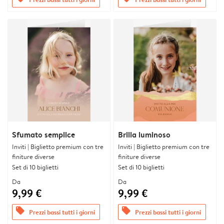
Sfumato semplice
Brilla luminoso
Inviti | Biglietto premium con tre
Inviti | Biglietto premium con tre
finiture diverse
finiture diverse
Set di 10 biglietti
Set di 10 biglietti
Da
Da
9,99 €
9,99 €
offers
offers
Prezzi bassi tutti i giorni
Prezzi bassi tutti i giorni