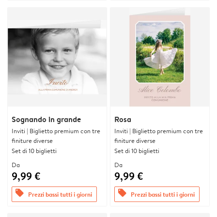
Sognando in grande
Rosa
Inviti | Biglietto premium con tre
Inviti | Biglietto premium con tre
finiture diverse
finiture diverse
Set di 10 biglietti
Set di 10 biglietti
Da
Da
9,99 €
9,99 €
offers
offers
Prezzi bassi tutti i giorni
Prezzi bassi tutti i giorni