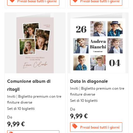
offers
offers
Prezzi bassi tutti i giorni
Prezzi bassi tutti i giorni
Comunione album di
Data in diagonale
Inviti | Biglietto premium con tre
ritagli
finiture diverse
Inviti | Biglietto premium con tre
Set di 10 biglietti
finiture diverse
Set di 10 biglietti
Da
9,99 €
Da
9,99 €
offers
Prezzi bassi tutti i giorni