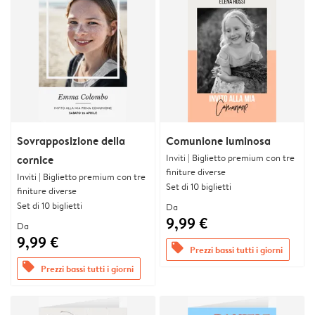
Sovrapposizione della
Comunione luminosa
Inviti | Biglietto premium con tre
cornice
finiture diverse
Inviti | Biglietto premium con tre
Set di 10 biglietti
finiture diverse
Set di 10 biglietti
Da
9,99 €
Da
9,99 €
offers
Prezzi bassi tutti i giorni
offers
Prezzi bassi tutti i giorni