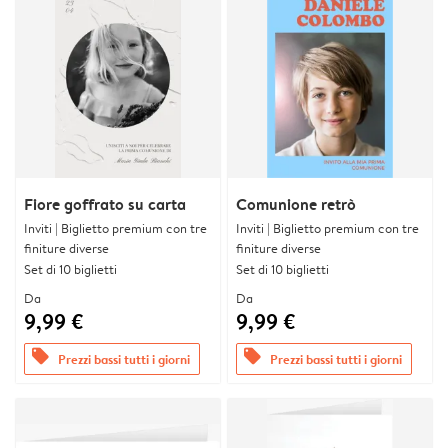
Fiore goffrato su carta
Comunione retrò
Inviti | Biglietto premium con tre
Inviti | Biglietto premium con tre
finiture diverse
finiture diverse
Set di 10 biglietti
Set di 10 biglietti
Da
Da
9,99 €
9,99 €
offers
offers
Prezzi bassi tutti i giorni
Prezzi bassi tutti i giorni