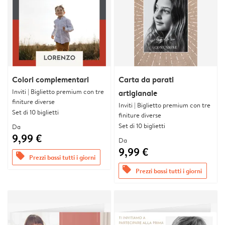
Colori complementari
Carta da parati
Inviti | Biglietto premium con tre
artigianale
finiture diverse
Inviti | Biglietto premium con tre
Set di 10 biglietti
finiture diverse
Set di 10 biglietti
Da
9,99 €
Da
9,99 €
offers
Prezzi bassi tutti i giorni
offers
Prezzi bassi tutti i giorni