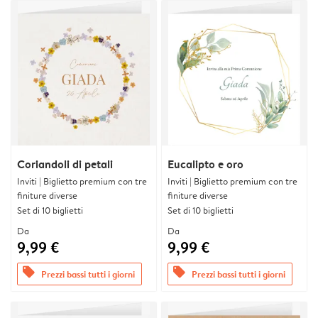
Coriandoli di petali
Eucalipto e oro
Inviti | Biglietto premium con tre
Inviti | Biglietto premium con tre
finiture diverse
finiture diverse
Set di 10 biglietti
Set di 10 biglietti
Da
Da
9,99 €
9,99 €
offers
offers
Prezzi bassi tutti i giorni
Prezzi bassi tutti i giorni