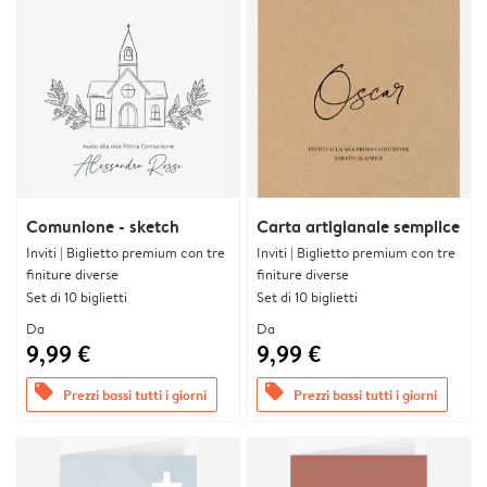
Comunione - sketch
Carta artigianale semplice
Inviti | Biglietto premium con tre
Inviti | Biglietto premium con tre
finiture diverse
finiture diverse
Set di 10 biglietti
Set di 10 biglietti
Da
Da
9,99 €
9,99 €
offers
offers
Prezzi bassi tutti i giorni
Prezzi bassi tutti i giorni