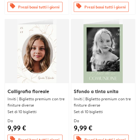
offers
offers
Prezzi bassi tutti i giorni
Prezzi bassi tutti i giorni
Calligrafia floreale
Sfondo a tinta unita
Inviti | Biglietto premium con tre
Inviti | Biglietto premium con tre
finiture diverse
finiture diverse
Set di 10 biglietti
Set di 10 biglietti
Da
Da
9,99 €
9,99 €
offers
offers
Prezzi bassi tutti i giorni
Prezzi bassi tutti i giorni