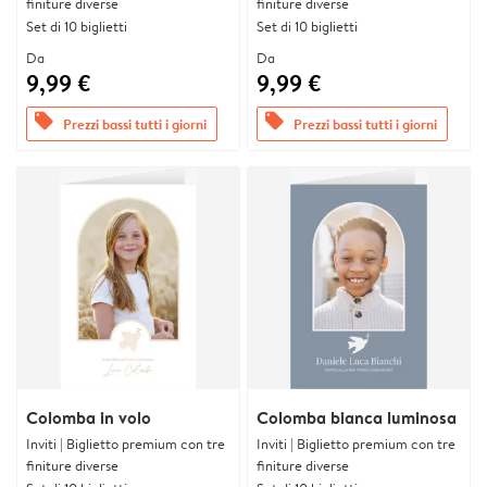
finiture diverse
finiture diverse
Set di 10 biglietti
Set di 10 biglietti
Da
Da
9,99 €
9,99 €
offers
offers
Prezzi bassi tutti i giorni
Prezzi bassi tutti i giorni
Colomba in volo
Colomba bianca luminosa
Inviti | Biglietto premium con tre
Inviti | Biglietto premium con tre
finiture diverse
finiture diverse