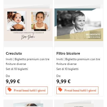
Cresciuto
Filtro bicolore
Inviti | Biglietto premium con tre
Inviti | Biglietto premium con tre
finiture diverse
finiture diverse
Set di 10 biglietti
Set di 10 biglietti
Da
Da
9,99 €
9,99 €
offers
offers
Prezzi bassi tutti i giorni
Prezzi bassi tutti i giorni