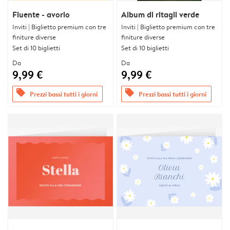
Fluente - avorio
Album di ritagli verde
Inviti | Biglietto premium con tre
Inviti | Biglietto premium con tre
finiture diverse
finiture diverse
Set di 10 biglietti
Set di 10 biglietti
Da
Da
9,99 €
9,99 €
offers
offers
Prezzi bassi tutti i giorni
Prezzi bassi tutti i giorni