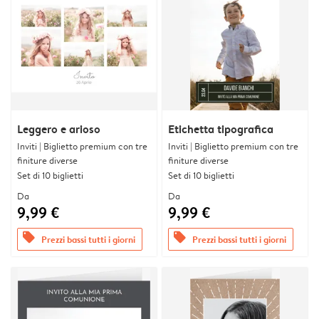
Leggero e arioso
Etichetta tipografica
Inviti | Biglietto premium con tre
Inviti | Biglietto premium con tre
finiture diverse
finiture diverse
Set di 10 biglietti
Set di 10 biglietti
Da
Da
9,99 €
9,99 €
offers
offers
Prezzi bassi tutti i giorni
Prezzi bassi tutti i giorni