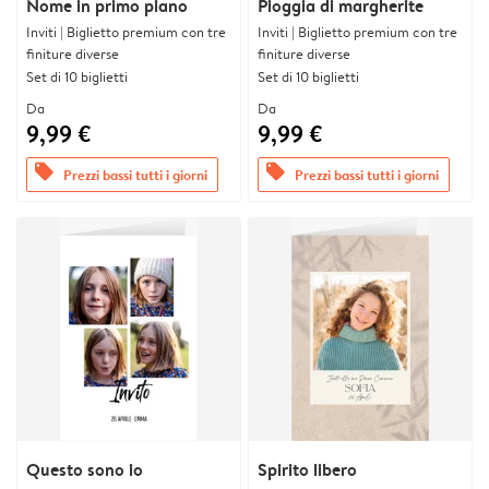
Nome in primo piano
Pioggia di margherite
Inviti | Biglietto premium con tre
Inviti | Biglietto premium con tre
finiture diverse
finiture diverse
Set di 10 biglietti
Set di 10 biglietti
Da
Da
9,99 €
9,99 €
offers
offers
Prezzi bassi tutti i giorni
Prezzi bassi tutti i giorni
Questo sono io
Spirito libero