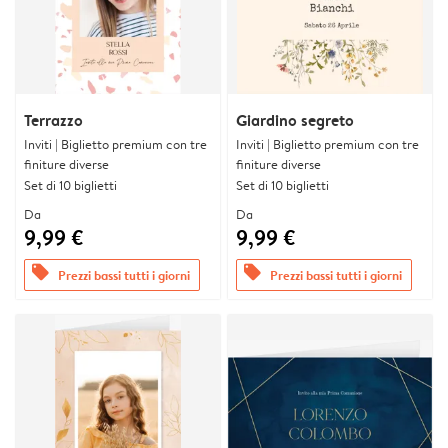
Terrazzo
Giardino segreto
Inviti | Biglietto premium con tre
Inviti | Biglietto premium con tre
finiture diverse
finiture diverse
Set di 10 biglietti
Set di 10 biglietti
Da
Da
9,99 €
9,99 €
offers
offers
Prezzi bassi tutti i giorni
Prezzi bassi tutti i giorni