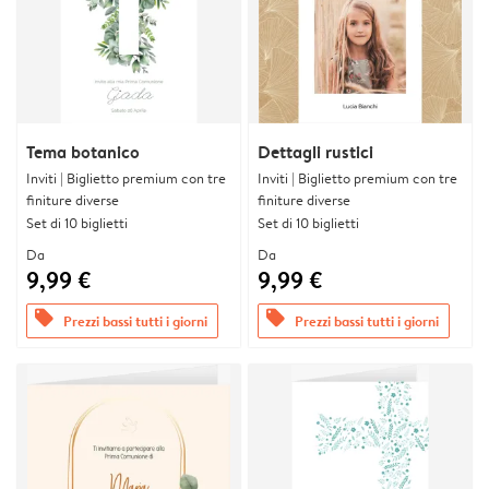
Tema botanico
Dettagli rustici
Inviti | Biglietto premium con tre
Inviti | Biglietto premium con tre
finiture diverse
finiture diverse
Set di 10 biglietti
Set di 10 biglietti
Da
Da
9,99 €
9,99 €
offers
offers
Prezzi bassi tutti i giorni
Prezzi bassi tutti i giorni