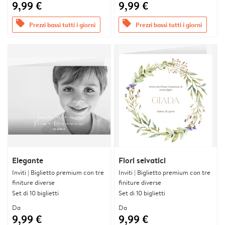
9,99 €
9,99 €
offers
offers
Prezzi bassi tutti i giorni
Prezzi bassi tutti i giorni
Elegante
Fiori selvatici
Inviti | Biglietto premium con tre
Inviti | Biglietto premium con tre
finiture diverse
finiture diverse
Set di 10 biglietti
Set di 10 biglietti
Da
Da
9,99 €
9,99 €