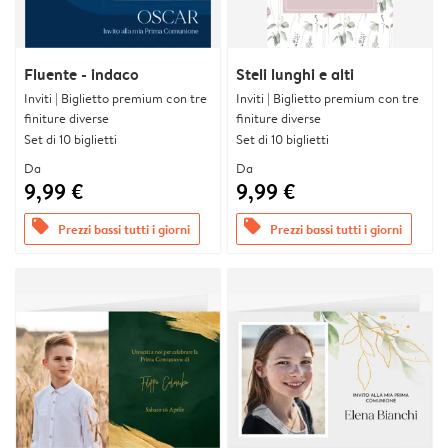
Fluente - indaco
Steli lunghi e alti
Inviti | Biglietto premium con tre
Inviti | Biglietto premium con tre
finiture diverse
finiture diverse
Set di 10 biglietti
Set di 10 biglietti
Da
Da
9,99 €
9,99 €
offers
offers
Prezzi bassi tutti i giorni
Prezzi bassi tutti i giorni