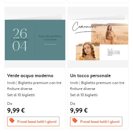
Verde acqua moderno
Un tocco personale
Inviti | Biglietto premium con tre
Inviti | Biglietto premium con tre
finiture diverse
finiture diverse
Set di 10 biglietti
Set di 10 biglietti
Da
Da
9,99 €
9,99 €
offers
offers
Prezzi bassi tutti i giorni
Prezzi bassi tutti i giorni