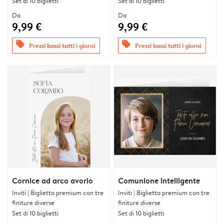
Set di 10 biglietti
Set di 10 biglietti
Da
Da
9,99 €
9,99 €
offers
offers
Prezzi bassi tutti i giorni
Prezzi bassi tutti i giorni
Cornice ad arco avorio
Comunione intelligente
Inviti | Biglietto premium con tre
Inviti | Biglietto premium con tre
finiture diverse
finiture diverse
Set di 10 biglietti
Set di 10 biglietti