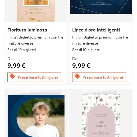
Fioritura luminosa
Linee d'oro intelligenti
Inviti | Biglietto premium con tre
Inviti | Biglietto premium con tre
finiture diverse
finiture diverse
Set di 10 biglietti
Set di 10 biglietti
Da
Da
9,99 €
9,99 €
offers
offers
Prezzi bassi tutti i giorni
Prezzi bassi tutti i giorni