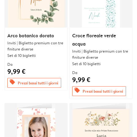
Arco botanico dorato
Croce floreale verde
Inviti | Biglietto premium con tre
acqua
finiture diverse
Inviti | Biglietto premium con tre
Set di 10 biglietti
finiture diverse
Set di 10 biglietti
Da
9,99 €
Da
9,99 €
offers
Prezzi bassi tutti i giorni
offers
Prezzi bassi tutti i giorni