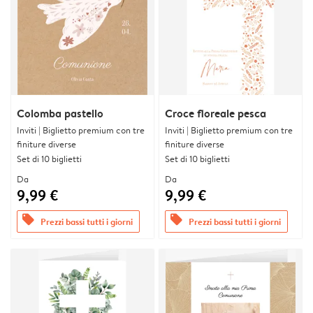
Colomba pastello
Croce floreale pesca
Inviti | Biglietto premium con tre
Inviti | Biglietto premium con tre
finiture diverse
finiture diverse
Set di 10 biglietti
Set di 10 biglietti
Da
Da
9,99 €
9,99 €
offers
offers
Prezzi bassi tutti i giorni
Prezzi bassi tutti i giorni