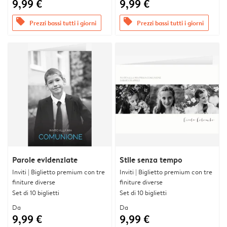
9,99 €
9,99 €
offers
offers
Prezzi bassi tutti i giorni
Prezzi bassi tutti i giorni
Parole evidenziate
Stile senza tempo
Inviti | Biglietto premium con tre
Inviti | Biglietto premium con tre
finiture diverse
finiture diverse
Set di 10 biglietti
Set di 10 biglietti
Da
Da
9,99 €
9,99 €