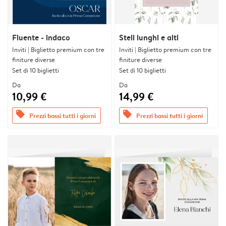
Fluente - indaco
Steli lunghi e alti
Inviti | Biglietto premium con tre
Inviti | Biglietto premium con tre
finiture diverse
finiture diverse
Set di 10 biglietti
Set di 10 biglietti
Da
Da
10,99 €
14,99 €
offers
offers
Prezzi bassi tutti i giorni
Prezzi bassi tutti i giorni