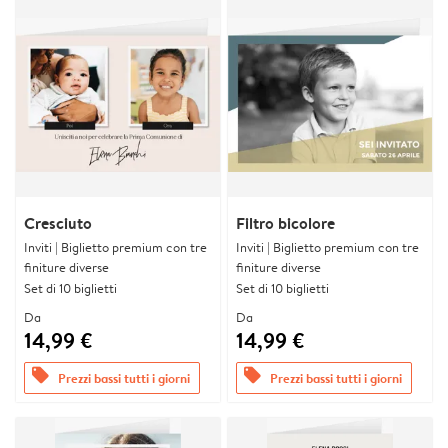
Cresciuto
Filtro bicolore
Inviti | Biglietto premium con tre
Inviti | Biglietto premium con tre
finiture diverse
finiture diverse
Set di 10 biglietti
Set di 10 biglietti
Da
Da
14,99 €
14,99 €
offers
offers
Prezzi bassi tutti i giorni
Prezzi bassi tutti i giorni