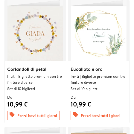
Coriandoli di petali
Eucalipto e oro
Inviti | Biglietto premium con tre
Inviti | Biglietto premium con tre
finiture diverse
finiture diverse
Set di 10 biglietti
Set di 10 biglietti
Da
Da
10,99 €
10,99 €
offers
offers
Prezzi bassi tutti i giorni
Prezzi bassi tutti i giorni