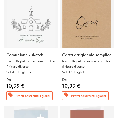
Comunione - sketch
Carta artigianale semplice
Inviti | Biglietto premium con tre
Inviti | Biglietto premium con tre
finiture diverse
finiture diverse
Set di 10 biglietti
Set di 10 biglietti
Da
Da
10,99 €
10,99 €
offers
offers
Prezzi bassi tutti i giorni
Prezzi bassi tutti i giorni