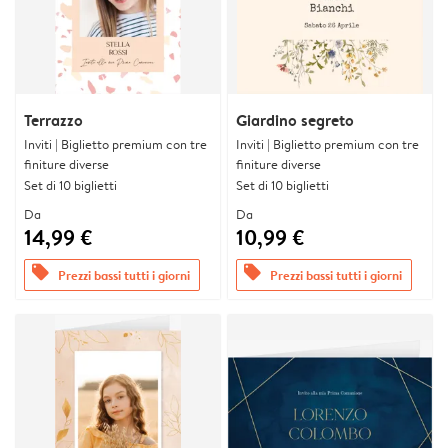
Terrazzo
Giardino segreto
Inviti | Biglietto premium con tre
Inviti | Biglietto premium con tre
finiture diverse
finiture diverse
Set di 10 biglietti
Set di 10 biglietti
Da
Da
14,99 €
10,99 €
offers
offers
Prezzi bassi tutti i giorni
Prezzi bassi tutti i giorni