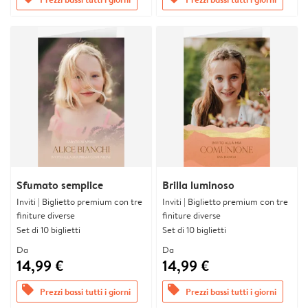
Sfumato semplice
Brilla luminoso
Inviti | Biglietto premium con tre
Inviti | Biglietto premium con tre
finiture diverse
finiture diverse
Set di 10 biglietti
Set di 10 biglietti
Da
Da
14,99 €
14,99 €
offers
offers
Prezzi bassi tutti i giorni
Prezzi bassi tutti i giorni