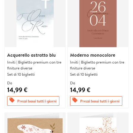
Acquerello astratto blu
Moderno monocolore
Inviti | Biglietto premium con tre
Inviti | Biglietto premium con tre
finiture diverse
finiture diverse
Set di 10 biglietti
Set di 10 biglietti
Da
Da
14,99 €
14,99 €
offers
offers
Prezzi bassi tutti i giorni
Prezzi bassi tutti i giorni