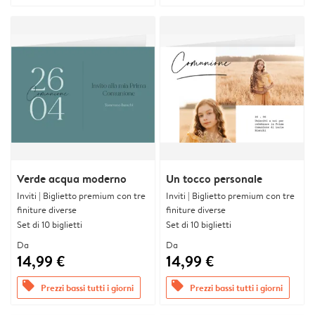
Verde acqua moderno
Un tocco personale
Inviti | Biglietto premium con tre
Inviti | Biglietto premium con tre
finiture diverse
finiture diverse
Set di 10 biglietti
Set di 10 biglietti
Da
Da
14,99 €
14,99 €
offers
offers
Prezzi bassi tutti i giorni
Prezzi bassi tutti i giorni