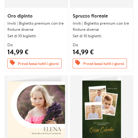
Oro dipinto
Spruzzo floreale
Inviti | Biglietto premium con tre
Inviti | Biglietto premium con tre
finiture diverse
finiture diverse
Set di 10 biglietti
Set di 10 biglietti
Da
Da
14,99 €
14,99 €
offers
offers
Prezzi bassi tutti i giorni
Prezzi bassi tutti i giorni