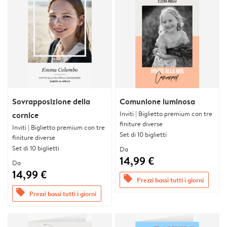
Sovrapposizione della
Comunione luminosa
Inviti | Biglietto premium con tre
cornice
finiture diverse
Inviti | Biglietto premium con tre
Set di 10 biglietti
finiture diverse
Set di 10 biglietti
Da
14,99 €
Da
14,99 €
offers
Prezzi bassi tutti i giorni
offers
Prezzi bassi tutti i giorni