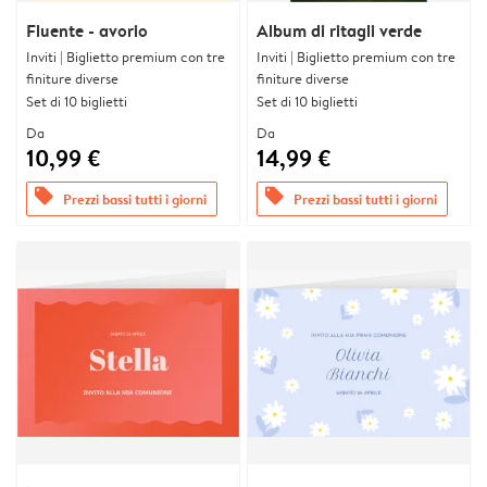
Fluente - avorio
Album di ritagli verde
Inviti | Biglietto premium con tre
Inviti | Biglietto premium con tre
finiture diverse
finiture diverse
Set di 10 biglietti
Set di 10 biglietti
Da
Da
10,99 €
14,99 €
offers
offers
Prezzi bassi tutti i giorni
Prezzi bassi tutti i giorni