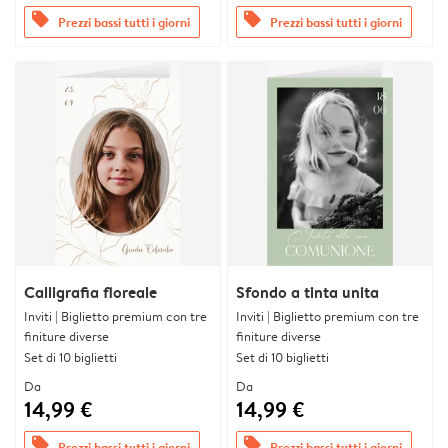
offers
offers
Prezzi bassi tutti i giorni
Prezzi bassi tutti i giorni
Calligrafia floreale
Sfondo a tinta unita
Inviti | Biglietto premium con tre
Inviti | Biglietto premium con tre
finiture diverse
finiture diverse
Set di 10 biglietti
Set di 10 biglietti
Da
Da
14,99 €
14,99 €
offers
offers
Prezzi bassi tutti i giorni
Prezzi bassi tutti i giorni