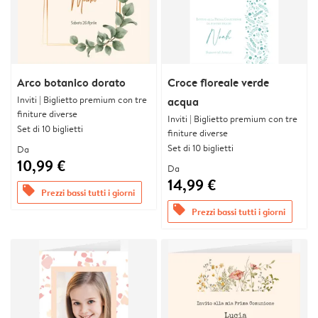
Arco botanico dorato
Croce floreale verde
Inviti | Biglietto premium con tre
acqua
finiture diverse
Inviti | Biglietto premium con tre
Set di 10 biglietti
finiture diverse
Set di 10 biglietti
Da
10,99 €
Da
14,99 €
offers
Prezzi bassi tutti i giorni
offers
Prezzi bassi tutti i giorni