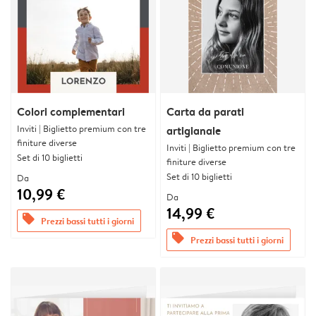
Colori complementari
Carta da parati
Inviti | Biglietto premium con tre
artigianale
finiture diverse
Inviti | Biglietto premium con tre
Set di 10 biglietti
finiture diverse
Set di 10 biglietti
Da
10,99 €
Da
14,99 €
offers
Prezzi bassi tutti i giorni
offers
Prezzi bassi tutti i giorni