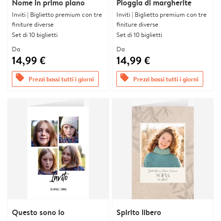
Nome in primo piano
Pioggia di margherite
Inviti | Biglietto premium con tre
Inviti | Biglietto premium con tre
finiture diverse
finiture diverse
Set di 10 biglietti
Set di 10 biglietti
Da
Da
14,99 €
14,99 €
offers
offers
Prezzi bassi tutti i giorni
Prezzi bassi tutti i giorni
Questo sono io
Spirito libero