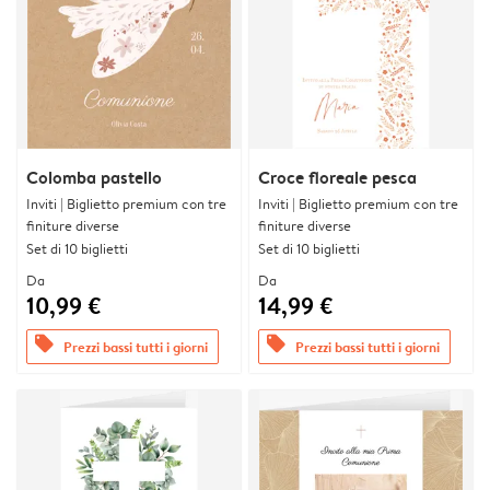
Colomba pastello
Croce floreale pesca
Inviti | Biglietto premium con tre
Inviti | Biglietto premium con tre
finiture diverse
finiture diverse
Set di 10 biglietti
Set di 10 biglietti
Da
Da
10,99 €
14,99 €
offers
offers
Prezzi bassi tutti i giorni
Prezzi bassi tutti i giorni