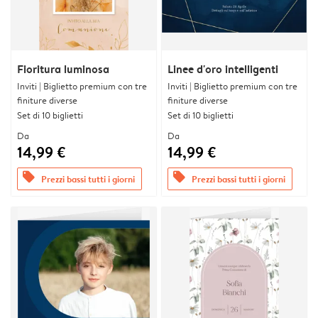
Fioritura luminosa
Linee d'oro intelligenti
Inviti | Biglietto premium con tre
Inviti | Biglietto premium con tre
finiture diverse
finiture diverse
Set di 10 biglietti
Set di 10 biglietti
Da
Da
14,99 €
14,99 €
offers
offers
Prezzi bassi tutti i giorni
Prezzi bassi tutti i giorni