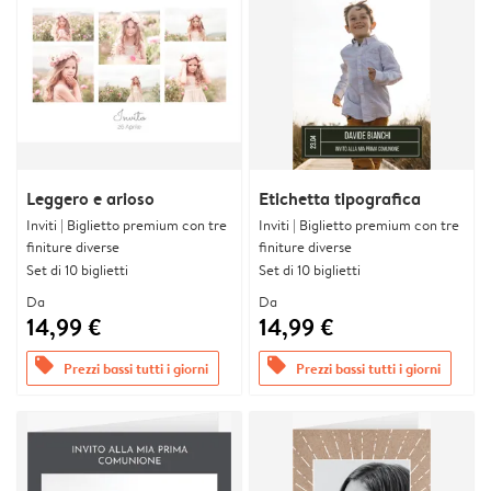
Leggero e arioso
Etichetta tipografica
Inviti | Biglietto premium con tre
Inviti | Biglietto premium con tre
finiture diverse
finiture diverse
Set di 10 biglietti
Set di 10 biglietti
Da
Da
14,99 €
14,99 €
offers
offers
Prezzi bassi tutti i giorni
Prezzi bassi tutti i giorni