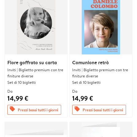
Fiore goffrato su carta
Comunione retrò
Inviti | Biglietto premium con tre
Inviti | Biglietto premium con tre
finiture diverse
finiture diverse
Set di 10 biglietti
Set di 10 biglietti
Da
Da
14,99 €
14,99 €
offers
offers
Prezzi bassi tutti i giorni
Prezzi bassi tutti i giorni