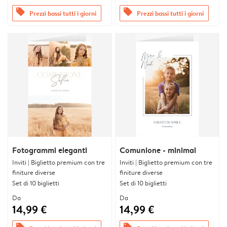
offers
offers
Prezzi bassi tutti i giorni
Prezzi bassi tutti i giorni
Fotogrammi eleganti
Comunione - minimal
Inviti | Biglietto premium con tre
Inviti | Biglietto premium con tre
finiture diverse
finiture diverse
Set di 10 biglietti
Set di 10 biglietti
Da
Da
14,99 €
14,99 €