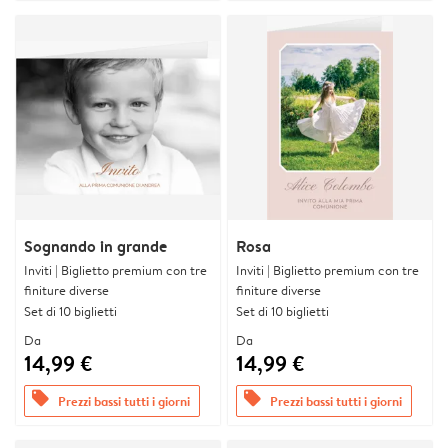
Sognando in grande
Rosa
Inviti | Biglietto premium con tre
Inviti | Biglietto premium con tre
finiture diverse
finiture diverse
Set di 10 biglietti
Set di 10 biglietti
Da
Da
14,99 €
14,99 €
offers
offers
Prezzi bassi tutti i giorni
Prezzi bassi tutti i giorni