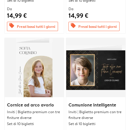
Set di 10 biglietti
Set di 10 biglietti
Da
Da
14,99 €
14,99 €
offers
offers
Prezzi bassi tutti i giorni
Prezzi bassi tutti i giorni
Cornice ad arco avorio
Comunione intelligente
Inviti | Biglietto premium con tre
Inviti | Biglietto premium con tre
finiture diverse
finiture diverse
Set di 10 biglietti
Set di 10 biglietti