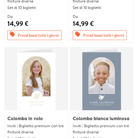
finiture diverse
finiture diverse
Set di 10 biglietti
Set di 10 biglietti
Da
Da
14,99 €
14,99 €
offers
offers
Prezzi bassi tutti i giorni
Prezzi bassi tutti i giorni
Colomba in volo
Colomba bianca luminosa
Inviti | Biglietto premium con tre
Inviti | Biglietto premium con tre
finiture diverse
finiture diverse