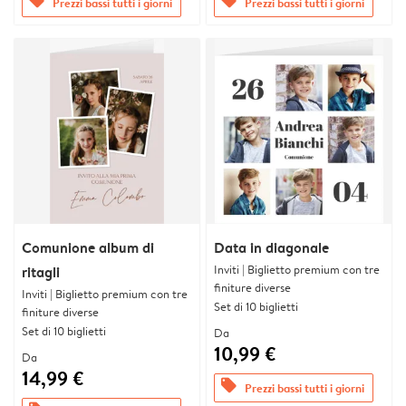
offers
offers
Prezzi bassi tutti i giorni
Prezzi bassi tutti i giorni
Comunione album di
Data in diagonale
Inviti | Biglietto premium con tre
ritagli
finiture diverse
Inviti | Biglietto premium con tre
Set di 10 biglietti
finiture diverse
Set di 10 biglietti
Da
10,99 €
Da
14,99 €
offers
Prezzi bassi tutti i giorni