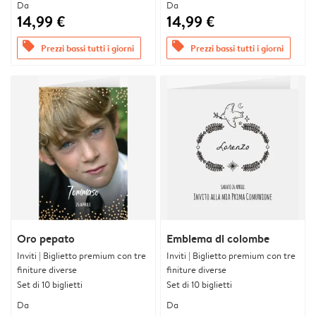
Da
Da
14,99 €
14,99 €
offers
offers
Prezzi bassi tutti i giorni
Prezzi bassi tutti i giorni
Oro pepato
Emblema di colombe
Inviti | Biglietto premium con tre
Inviti | Biglietto premium con tre
finiture diverse
finiture diverse
Set di 10 biglietti
Set di 10 biglietti
Da
Da