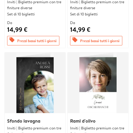
Inviti | Biglietto premium con tre
Inviti | Biglietto premium con tre
finiture diverse
finiture diverse
Set di 10 biglietti
Set di 10 biglietti
Da
Da
14,99 €
14,99 €
offers
offers
Prezzi bassi tutti i giorni
Prezzi bassi tutti i giorni
Sfondo lavagna
Rami d'olivo
Inviti | Biglietto premium con tre
Inviti | Biglietto premium con tre