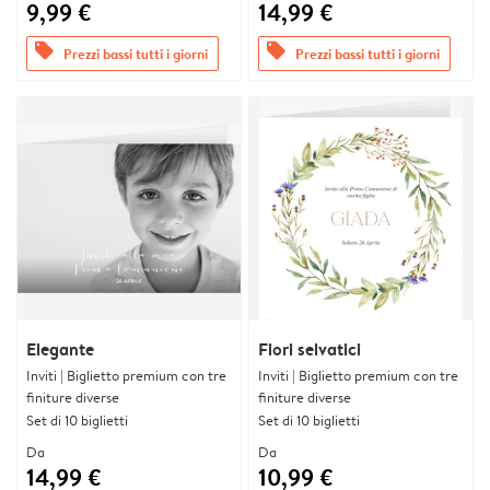
9,99 €
14,99 €
offers
offers
Prezzi bassi tutti i giorni
Prezzi bassi tutti i giorni
Elegante
Fiori selvatici
Inviti | Biglietto premium con tre
Inviti | Biglietto premium con tre
finiture diverse
finiture diverse
Set di 10 biglietti
Set di 10 biglietti
Da
Da
14,99 €
10,99 €