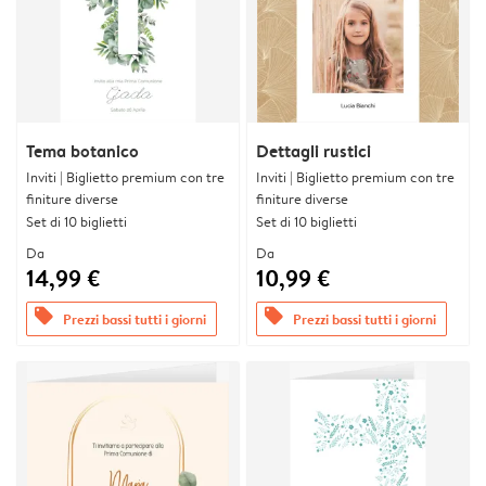
Tema botanico
Dettagli rustici
Inviti | Biglietto premium con tre
Inviti | Biglietto premium con tre
finiture diverse
finiture diverse
Set di 10 biglietti
Set di 10 biglietti
Da
Da
14,99 €
10,99 €
offers
offers
Prezzi bassi tutti i giorni
Prezzi bassi tutti i giorni