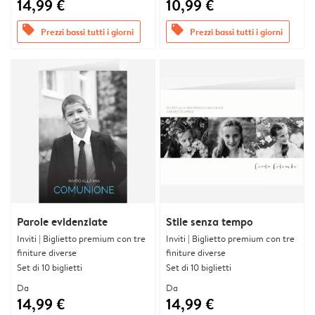
14,99 €
10,99 €
offers
offers
Prezzi bassi tutti i giorni
Prezzi bassi tutti i giorni
Parole evidenziate
Stile senza tempo
Inviti | Biglietto premium con tre
Inviti | Biglietto premium con tre
finiture diverse
finiture diverse
Set di 10 biglietti
Set di 10 biglietti
Da
Da
14,99 €
14,99 €