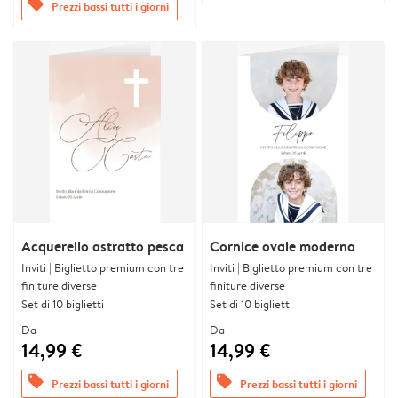
offers
Prezzi bassi tutti i giorni
Acquerello astratto pesca
Cornice ovale moderna
Inviti | Biglietto premium con tre
Inviti | Biglietto premium con tre
finiture diverse
finiture diverse
Set di 10 biglietti
Set di 10 biglietti
Da
Da
14,99 €
14,99 €
offers
offers
Prezzi bassi tutti i giorni
Prezzi bassi tutti i giorni