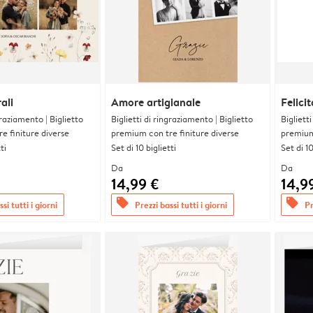
ali
Amore artigianale
Felicit
graziamento | Biglietto
Biglietti di ringraziamento | Biglietto
Bigliett
e finiture diverse
premium con tre finiture diverse
premium 
ti
Set di 10 biglietti
Set di 10
Da
Da
14,99 €
14,9
offers
offers
si tutti i giorni
Prezzi bassi tutti i giorni
Pr