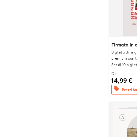
Firmato in 
Biglietti di rin
premium con tr
Set di 10 bigliet
Da
14,99 €
offers
Prezzi bas