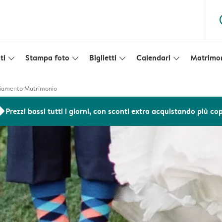
ques
ti
Stampa foto
Biglietti
Calendari
Matrimo
slim_arrow_down
slim_arrow_down
slim_arrow_down
slim_arrow_down
raziamento Matrimonio
ers
Prezzi bassi tutti i giorni, con sconti extra acquistando più co