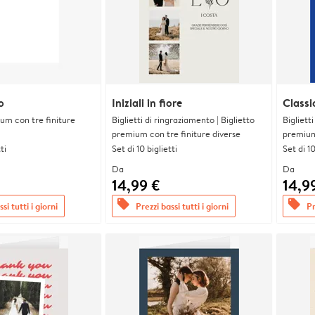
o
Iniziali in fiore
Classi
ium con tre finiture
Biglietti di ringraziamento | Biglietto
Bigliett
premium con tre finiture diverse
premium 
ti
Set di 10 biglietti
Set di 10
Da
Da
14,99 €
14,9
offers
offers
si tutti i giorni
Prezzi bassi tutti i giorni
Pr