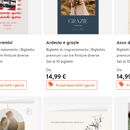
cremisi
Ardesia e grazie
Asso d
graziamento | Biglietto
Biglietti di ringraziamento | Biglietto
Bigliett
e finiture diverse
premium con tre finiture diverse
premium 
ti
Set di 10 biglietti
Set di 10
Da
Da
14,99 €
14,9
offers
offers
si tutti i giorni
Prezzi bassi tutti i giorni
Pr