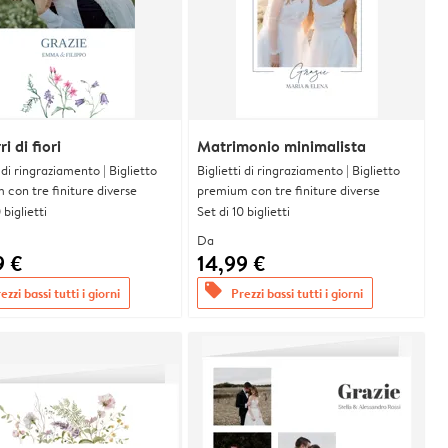
i di fiori
Matrimonio minimalista
i di ringraziamento | Biglietto
Biglietti di ringraziamento | Biglietto
con tre finiture diverse
premium con tre finiture diverse
 biglietti
Set di 10 biglietti
Da
9 €
14,99 €
offers
ezzi bassi tutti i giorni
Prezzi bassi tutti i giorni