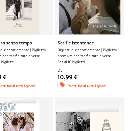
ura senza tempo
Serif e istantanee
i di ringraziamento | Biglietto
Biglietti di ringraziamento | Biglietto
con tre finiture diverse
premium con tre finiture diverse
 biglietti
Set di 10 biglietti
Da
9 €
10,99 €
offers
ezzi bassi tutti i giorni
Prezzi bassi tutti i giorni