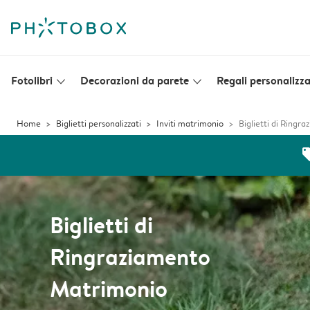
Fotolibri
Decorazioni da parete
Regali personalizza
slim_arrow_down
slim_arrow_down
Home
Biglietti personalizzati
Inviti matrimonio
Biglietti di Ring
off
Biglietti di
Ringraziamento
Matrimonio