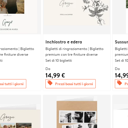
Inchiostro e edera
Sussurr
graziamento | Biglietto
Biglietti di ringraziamento | Biglietto
Bigliett
e finiture diverse
premium con tre finiture diverse
premium 
ti
Set di 10 biglietti
Set di 10
Da
Da
14,99 €
14,9
offers
offers
si tutti i giorni
Prezzi bassi tutti i giorni
Pr