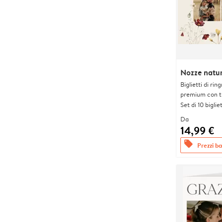
Nozze natur
Biglietti di rin
premium con tr
Set di 10 bigliet
Da
14,99 €
offers
Prezzi bas