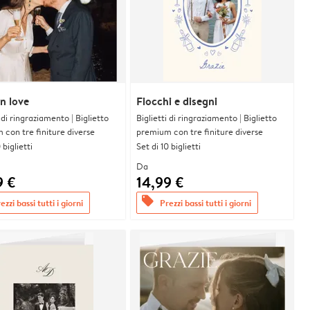
n love
Fiocchi e disegni
i di ringraziamento | Biglietto
Biglietti di ringraziamento | Biglietto
con tre finiture diverse
premium con tre finiture diverse
 biglietti
Set di 10 biglietti
Da
9 €
14,99 €
offers
ezzi bassi tutti i giorni
Prezzi bassi tutti i giorni