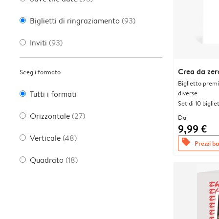
Biglietti di ringraziamento
(93)
Inviti
(93)
Crea da zer
Scegli formato
Biglietto prem
diverse
Tutti i formati
Set di 10 bigliet
Orizzontale
(27)
Da
9,99 €
Verticale
(48)
offers
Prezzi bas
Quadrato
(18)