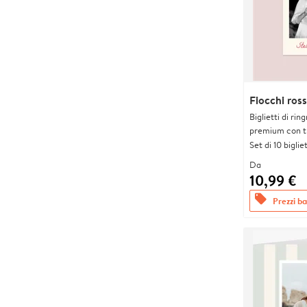
Fiocchi ross
Biglietti di rin
premium con tr
Set di 10 bigliet
Da
10,99 €
offers
Prezzi bas