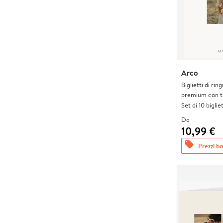
Arco
Biglietti di rin
premium con tr
Set di 10 bigliet
Da
10,99 €
offers
Prezzi bas