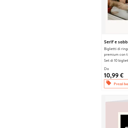
Serif e sabb
Biglietti di rin
premium con tr
Set di 10 bigliet
Da
10,99 €
offers
Prezzi bas