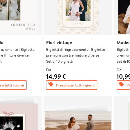
ia
Fiori vintage
Moder
graziamento | Biglietto
Biglietti di ringraziamento | Biglietto
Bigliett
e finiture diverse
premium con tre finiture diverse
premium 
ti
Set di 10 biglietti
Set di 10
Da
Da
14,99 €
10,9
offers
offers
si tutti i giorni
Prezzi bassi tutti i giorni
Pr