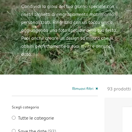
Condividi la gioia del tuo giorno speciale con i
nostri biglietti di ringraziamento matrimonio
personalizzati. Ringrazia con un tocco unico,
aggiungendo una foto speciale della tua festa.
Puoi anche creare un design su misura che si
abbini perfettamente ai tuoi inviti e annunci
data.
Rimuovi filtri
93
prodotti
close
Scegli categoria
Tutte le categorie
Save the date
(93)