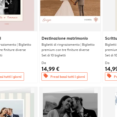
i
Destinazione matrimonio
Scritt
graziamento | Biglietto
Biglietti di ringraziamento | Biglietto
Bigliett
e finiture diverse
premium con tre finiture diverse
premium 
ti
Set di 10 biglietti
Set di 10
Da
Da
14,99 €
14,9
offers
offers
si tutti i giorni
Prezzi bassi tutti i giorni
Pr