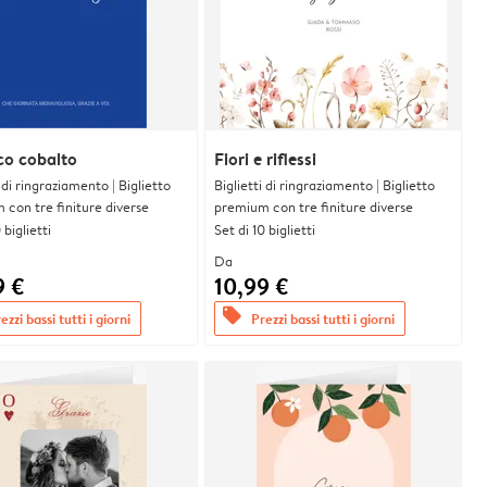
co cobalto
Fiori e riflessi
i di ringraziamento | Biglietto
Biglietti di ringraziamento | Biglietto
con tre finiture diverse
premium con tre finiture diverse
 biglietti
Set di 10 biglietti
Da
9 €
10,99 €
offers
ezzi bassi tutti i giorni
Prezzi bassi tutti i giorni