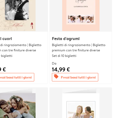
i cuori
Festa d'agrumi
i di ringraziamento | Biglietto
Biglietti di ringraziamento | Biglietto
con tre finiture diverse
premium con tre finiture diverse
 biglietti
Set di 10 biglietti
Da
9 €
14,99 €
offers
ezzi bassi tutti i giorni
Prezzi bassi tutti i giorni