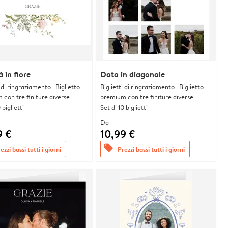
à in fiore
Data in diagonale
i di ringraziamento | Biglietto
Biglietti di ringraziamento | Biglietto
con tre finiture diverse
premium con tre finiture diverse
 biglietti
Set di 10 biglietti
Da
9 €
10,99 €
offers
ezzi bassi tutti i giorni
Prezzi bassi tutti i giorni