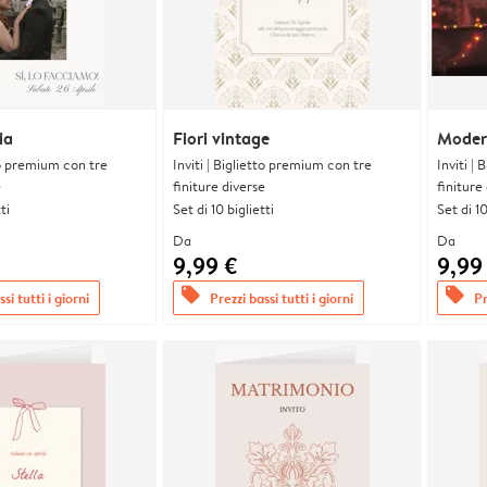
ia
Fiori vintage
Moder
tto premium con tre
Inviti | Biglietto premium con tre
Inviti |
e
finiture diverse
finiture
ti
Set di 10 biglietti
Set di 10
Da
Da
9,99 €
9,99
offers
offers
si tutti i giorni
Prezzi bassi tutti i giorni
Pr