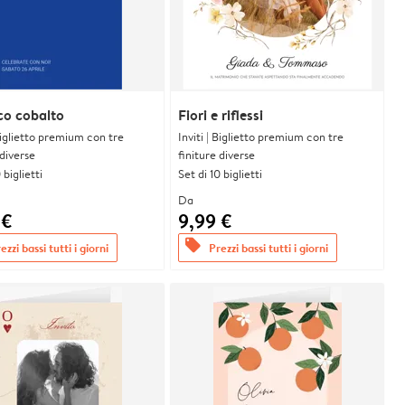
co cobalto
Fiori e riflessi
 Biglietto premium con tre
Inviti | Biglietto premium con tre
 diverse
finiture diverse
 biglietti
Set di 10 biglietti
Da
 €
9,99 €
offers
ezzi bassi tutti i giorni
Prezzi bassi tutti i giorni