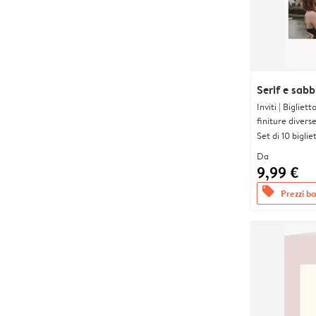
Serif e sabb
Inviti | Biglie
finiture divers
Set di 10 bigliet
Da
9,99 €
offers
Prezzi bas