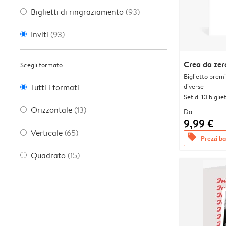
Biglietti di ringraziamento
(93)
Inviti
(93)
Crea da zer
Scegli formato
Biglietto prem
diverse
Tutti i formati
Set di 10 bigliet
Orizzontale
(13)
Da
9,99 €
Verticale
(65)
offers
Prezzi bas
Quadrato
(15)