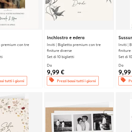
Inchiostro e edera
Sussurr
tto premium con tre
Inviti | Biglietto premium con tre
Inviti |
e
finiture diverse
finiture
ti
Set di 10 biglietti
Set di 10
Da
Da
9,99 €
9,99
offers
offers
si tutti i giorni
Prezzi bassi tutti i giorni
Pr