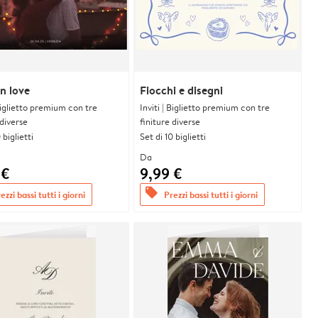
n love
Fiocchi e disegni
 Biglietto premium con tre
Inviti | Biglietto premium con tre
 diverse
finiture diverse
 biglietti
Set di 10 biglietti
Da
 €
9,99 €
offers
ezzi bassi tutti i giorni
Prezzi bassi tutti i giorni