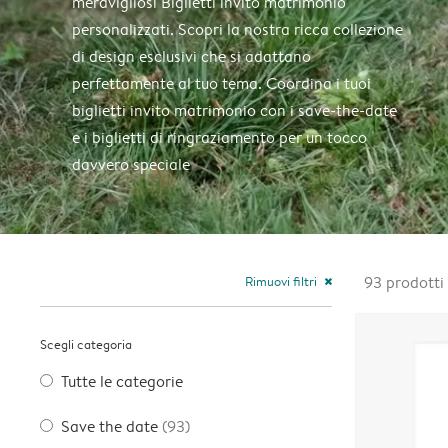
meravigliosi Biglietti invito matrimonio
personalizzati. Scopri la nostra ricca collezione
di design esclusivi che si adattano
perfettamente al tuo tema. Coordina i tuoi
biglietti invito matrimonio con i save-the-date
e i biglietti di ringraziamento per un tocco
davvero speciale
Rimuovi filtri
93
prodotti
close
Scegli categoria
Tutte le categorie
Save the date
(93)