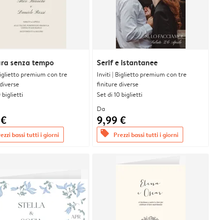
ura senza tempo
Serif e istantanee
 Biglietto premium con tre
Inviti | Biglietto premium con tre
 diverse
finiture diverse
 biglietti
Set di 10 biglietti
Da
 €
9,99 €
offers
ezzi bassi tutti i giorni
Prezzi bassi tutti i giorni