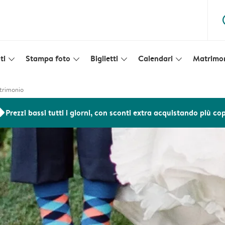
ques
ti
Stampa foto
Biglietti
Calendari
Matrimo
slim_arrow_down
slim_arrow_down
slim_arrow_down
slim_arrow_down
trimonio
ers
Prezzi bassi tutti i giorni, con sconti extra acquistando più co