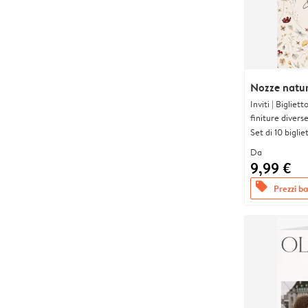
Nozze natur
Inviti | Biglie
finiture divers
Set di 10 bigliet
Da
9,99 €
offers
Prezzi bas