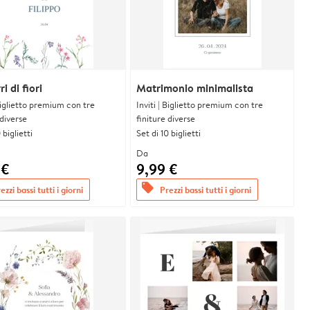
i di fiori
Matrimonio minimalista
 Biglietto premium con tre
Inviti | Biglietto premium con tre
 diverse
finiture diverse
 biglietti
Set di 10 biglietti
Da
 €
9,99 €
offers
ezzi bassi tutti i giorni
Prezzi bassi tutti i giorni