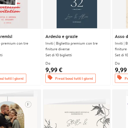
cremisi
Ardesia e grazie
Asso d
tto premium con tre
Inviti | Biglietto premium con tre
Inviti |
e
finiture diverse
finiture
ti
Set di 10 biglietti
Set di 10
Da
Da
9,99 €
9,99
offers
offers
si tutti i giorni
Prezzi bassi tutti i giorni
Pr