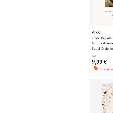
Arco
Inviti | Biglie
finiture divers
Set di 10 bigliet
Da
9,99 €
offers
Prezzi bas