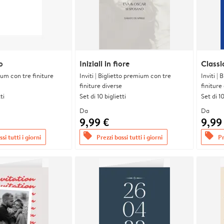
o
Iniziali in fiore
Classi
ium con tre finiture
Inviti | Biglietto premium con tre
Inviti |
finiture diverse
finiture
ti
Set di 10 biglietti
Set di 10
Da
Da
9,99 €
9,99
offers
offers
si tutti i giorni
Prezzi bassi tutti i giorni
Pr