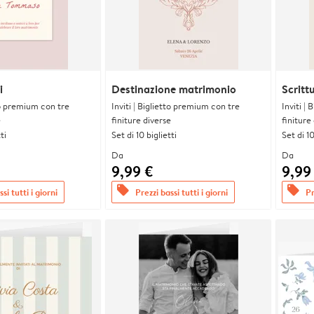
i
Destinazione matrimonio
Scritt
tto premium con tre
Inviti | Biglietto premium con tre
Inviti |
e
finiture diverse
finiture
ti
Set di 10 biglietti
Set di 10
Da
Da
9,99 €
9,99
offers
offers
si tutti i giorni
Prezzi bassi tutti i giorni
Pr