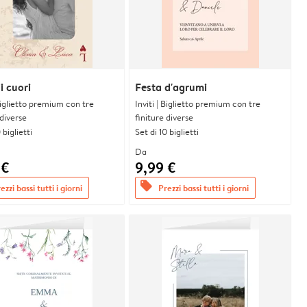
i cuori
Festa d'agrumi
 Biglietto premium con tre
Inviti | Biglietto premium con tre
 diverse
finiture diverse
 biglietti
Set di 10 biglietti
Da
 €
9,99 €
offers
ezzi bassi tutti i giorni
Prezzi bassi tutti i giorni