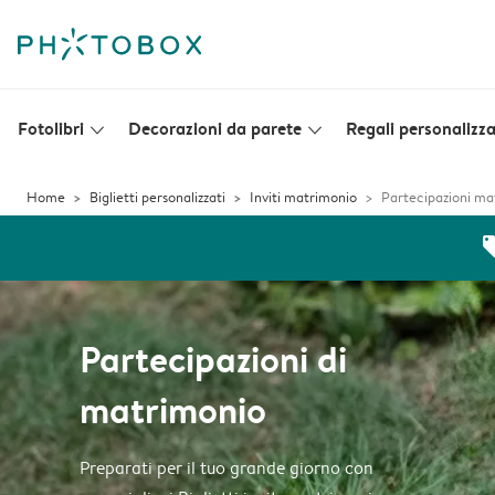
Fotolibri
Decorazioni da parete
Regali personalizza
slim_arrow_down
slim_arrow_down
Home
Biglietti personalizzati
Inviti matrimonio
Partecipazioni ma
off
Partecipazioni di
matrimonio
Preparati per il tuo grande giorno con