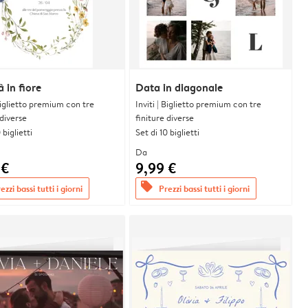
à in fiore
Data in diagonale
 Biglietto premium con tre
Inviti | Biglietto premium con tre
 diverse
finiture diverse
 biglietti
Set di 10 biglietti
Da
 €
9,99 €
offers
ezzi bassi tutti i giorni
Prezzi bassi tutti i giorni