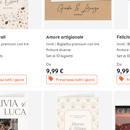
ali
Amore artigianale
Felicit
tto premium con tre
Inviti | Biglietto premium con tre
Inviti |
e
finiture diverse
finiture
ti
Set di 10 biglietti
Set di 10
Da
Da
9,99 €
9,99
offers
offers
si tutti i giorni
Prezzi bassi tutti i giorni
Pr