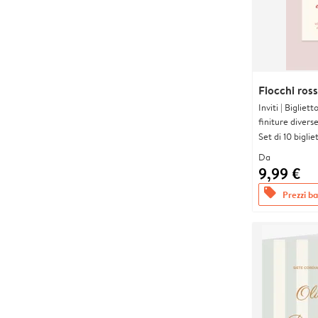
Fiocchi ross
Inviti | Biglie
finiture divers
Set di 10 bigliet
Da
9,99 €
offers
Prezzi bas