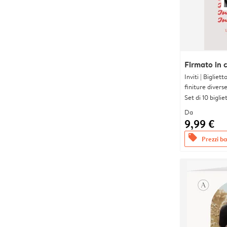
Firmato in 
Inviti | Biglie
finiture divers
Set di 10 bigliet
Da
9,99 €
offers
Prezzi bas