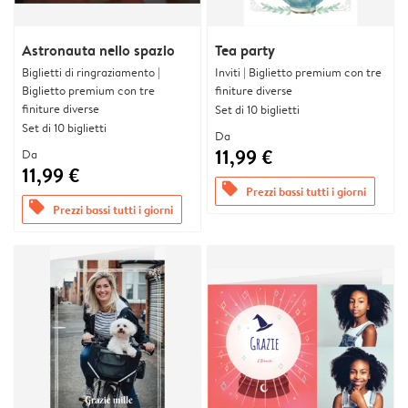
Astronauta nello spazio
Tea party
Biglietti di ringraziamento |
Inviti | Biglietto premium con tre
Biglietto premium con tre
finiture diverse
finiture diverse
Set di 10 biglietti
Set di 10 biglietti
Da
11,99 €
Da
11,99 €
offers
Prezzi bassi tutti i giorni
offers
Prezzi bassi tutti i giorni