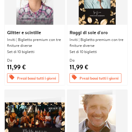
Glitter e scintille
Raggi di sole d'oro
Inviti | Biglietto premium con tre
Inviti | Biglietto premium con tre
finiture diverse
finiture diverse
Set di 10 biglietti
Set di 10 biglietti
Da
Da
11,99 €
11,99 €
offers
offers
Prezzi bassi tutti i giorni
Prezzi bassi tutti i giorni