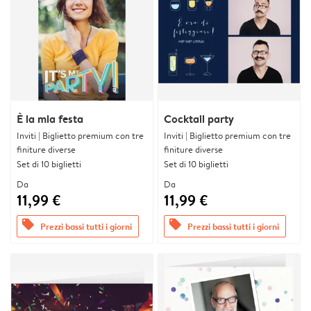
È la mia festa
Cocktail party
Inviti | Biglietto premium con tre
Inviti | Biglietto premium con tre
finiture diverse
finiture diverse
Set di 10 biglietti
Set di 10 biglietti
Da
Da
11,99 €
11,99 €
offers
offers
Prezzi bassi tutti i giorni
Prezzi bassi tutti i giorni