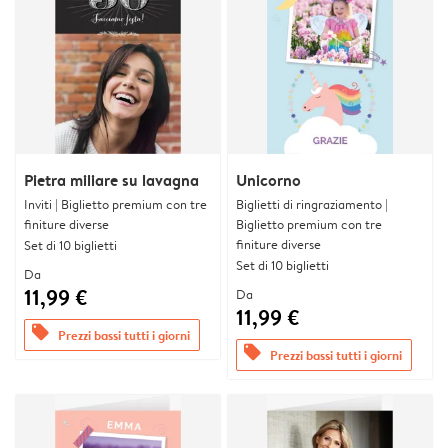
Pietra miliare su lavagna
Unicorno
Inviti | Biglietto premium con tre
Biglietti di ringraziamento |
finiture diverse
Biglietto premium con tre
finiture diverse
Set di 10 biglietti
Set di 10 biglietti
Da
11,99 €
Da
11,99 €
offers
Prezzi bassi tutti i giorni
offers
Prezzi bassi tutti i giorni