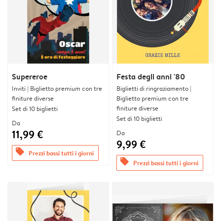
Supereroe
Festa degli anni '80
Inviti | Biglietto premium con tre
Biglietti di ringraziamento |
finiture diverse
Biglietto premium con tre
finiture diverse
Set di 10 biglietti
Set di 10 biglietti
Da
11,99 €
Da
9,99 €
offers
Prezzi bassi tutti i giorni
offers
Prezzi bassi tutti i giorni