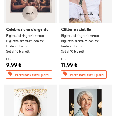
Celebrazione d'argento
Glitter e scintille
Biglietti di ringraziamento |
Biglietti di ringraziamento |
Biglietto premium con tre
Biglietto premium con tre
finiture diverse
finiture diverse
Set di 10 biglietti
Set di 10 biglietti
Da
Da
9,99 €
11,99 €
offers
offers
Prezzi bassi tutti i giorni
Prezzi bassi tutti i giorni