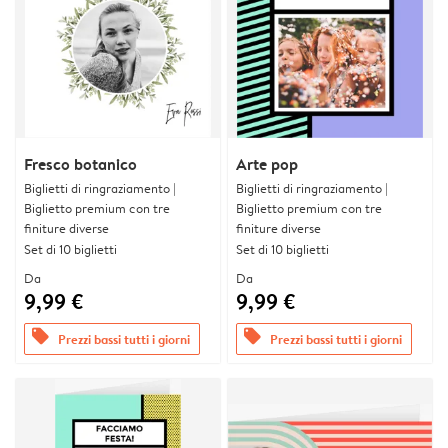
Fresco botanico
Arte pop
Biglietti di ringraziamento |
Biglietti di ringraziamento |
Biglietto premium con tre
Biglietto premium con tre
finiture diverse
finiture diverse
Set di 10 biglietti
Set di 10 biglietti
Da
Da
9,99 €
9,99 €
offers
offers
Prezzi bassi tutti i giorni
Prezzi bassi tutti i giorni