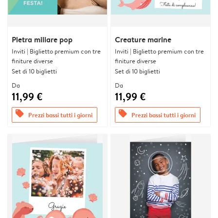
Pietra miliare pop
Creature marine
Inviti | Biglietto premium con tre
Inviti | Biglietto premium con tre
finiture diverse
finiture diverse
Set di 10 biglietti
Set di 10 biglietti
Da
Da
11,99 €
11,99 €
offers
offers
Prezzi bassi tutti i giorni
Prezzi bassi tutti i giorni