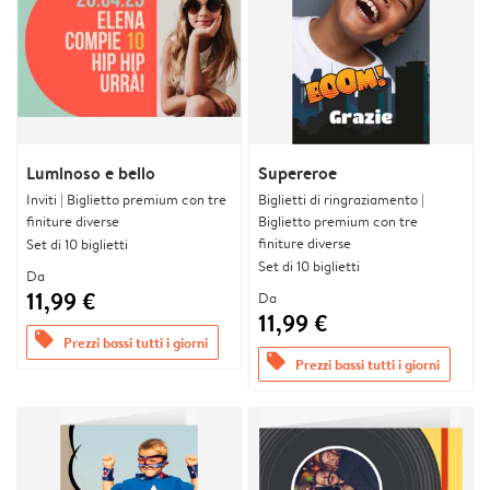
Luminoso e bello
Supereroe
Inviti | Biglietto premium con tre
Biglietti di ringraziamento |
finiture diverse
Biglietto premium con tre
finiture diverse
Set di 10 biglietti
Set di 10 biglietti
Da
11,99 €
Da
11,99 €
offers
Prezzi bassi tutti i giorni
offers
Prezzi bassi tutti i giorni