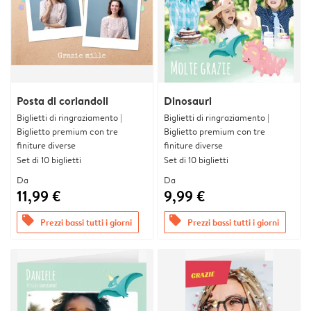
Posta di coriandoli
Dinosauri
Biglietti di ringraziamento |
Biglietti di ringraziamento |
Biglietto premium con tre
Biglietto premium con tre
finiture diverse
finiture diverse
Set di 10 biglietti
Set di 10 biglietti
Da
Da
11,99 €
9,99 €
offers
offers
Prezzi bassi tutti i giorni
Prezzi bassi tutti i giorni