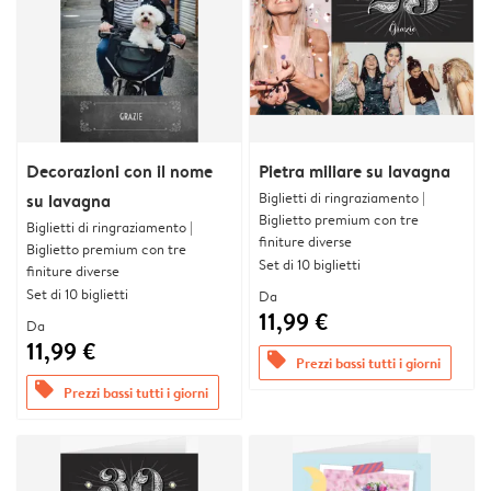
Decorazioni con il nome
Pietra miliare su lavagna
Biglietti di ringraziamento |
su lavagna
Biglietto premium con tre
Biglietti di ringraziamento |
finiture diverse
Biglietto premium con tre
Set di 10 biglietti
finiture diverse
Set di 10 biglietti
Da
11,99 €
Da
11,99 €
offers
Prezzi bassi tutti i giorni
offers
Prezzi bassi tutti i giorni