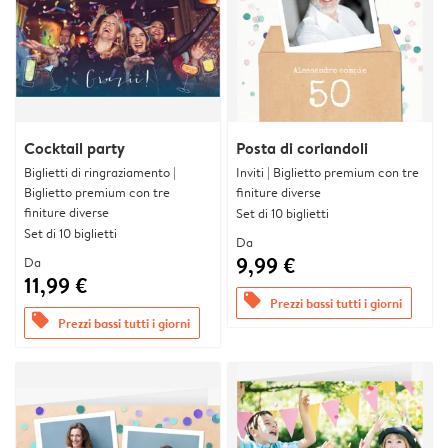
Cocktail party
Posta di coriandoli
Biglietti di ringraziamento |
Inviti | Biglietto premium con tre
Biglietto premium con tre
finiture diverse
finiture diverse
Set di 10 biglietti
Set di 10 biglietti
Da
9,99 €
Da
11,99 €
offers
Prezzi bassi tutti i giorni
offers
Prezzi bassi tutti i giorni