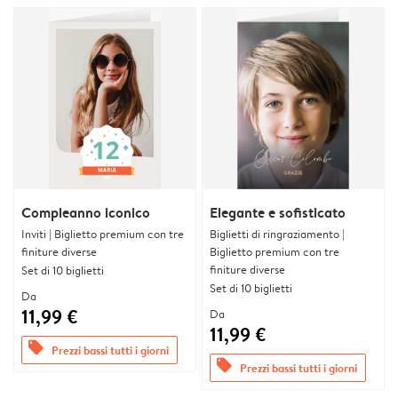
Compleanno iconico
Elegante e sofisticato
Inviti | Biglietto premium con tre
Biglietti di ringraziamento |
finiture diverse
Biglietto premium con tre
finiture diverse
Set di 10 biglietti
Set di 10 biglietti
Da
11,99 €
Da
11,99 €
offers
Prezzi bassi tutti i giorni
offers
Prezzi bassi tutti i giorni