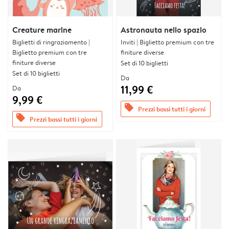
Creature marine
Astronauta nello spazio
Biglietti di ringraziamento |
Inviti | Biglietto premium con tre
Biglietto premium con tre
finiture diverse
finiture diverse
Set di 10 biglietti
Set di 10 biglietti
Da
11,99 €
Da
9,99 €
offers
Prezzi bassi tutti i giorni
offers
Prezzi bassi tutti i giorni