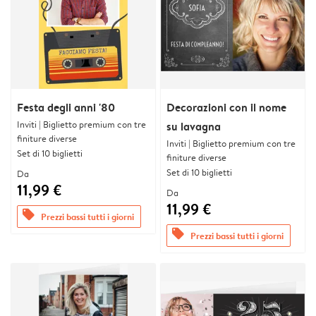
Festa degli anni '80
Decorazioni con il nome
Inviti | Biglietto premium con tre
su lavagna
finiture diverse
Inviti | Biglietto premium con tre
Set di 10 biglietti
finiture diverse
Set di 10 biglietti
Da
11,99 €
Da
11,99 €
offers
Prezzi bassi tutti i giorni
offers
Prezzi bassi tutti i giorni