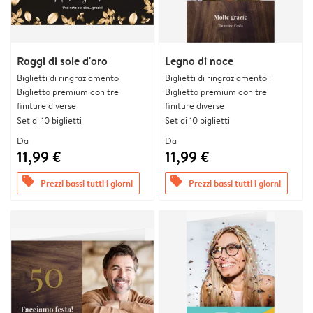
Raggi di sole d'oro
Legno di noce
Biglietti di ringraziamento |
Biglietti di ringraziamento |
Biglietto premium con tre
Biglietto premium con tre
finiture diverse
finiture diverse
Set di 10 biglietti
Set di 10 biglietti
Da
Da
11,99 €
11,99 €
offers
offers
Prezzi bassi tutti i giorni
Prezzi bassi tutti i giorni