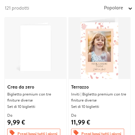
Popolare
121
prodotti
arrow_right
Crea da zero
Terrazzo
Biglietto premium con tre
Inviti | Biglietto premium con tre
finiture diverse
finiture diverse
Set di 10 biglietti
Set di 10 biglietti
Da
Da
9,99 €
11,99 €
offers
offers
Prezzi bassi tutti i giorni
Prezzi bassi tutti i giorni