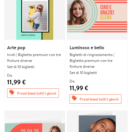
Arte pop
Luminoso e bello
Inviti | Biglietto premium con tre
Biglietti di ringraziamento |
finiture diverse
Biglietto premium con tre
finiture diverse
Set di 10 biglietti
Set di 10 biglietti
Da
11,99 €
Da
11,99 €
offers
Prezzi bassi tutti i giorni
offers
Prezzi bassi tutti i giorni