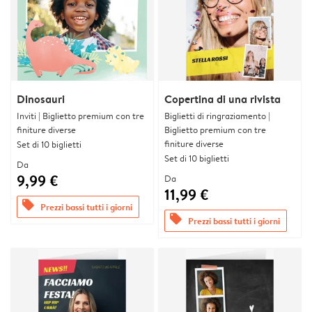
Dinosauri
Copertina di una rivista
Inviti | Biglietto premium con tre
Biglietti di ringraziamento |
finiture diverse
Biglietto premium con tre
finiture diverse
Set di 10 biglietti
Set di 10 biglietti
Da
9,99 €
Da
11,99 €
offers
Prezzi bassi tutti i giorni
offers
Prezzi bassi tutti i giorni