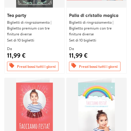
Tea party
Palla di cristallo magica
Biglietti di ringraziamento |
Biglietti di ringraziamento |
Biglietto premium con tre
Biglietto premium con tre
finiture diverse
finiture diverse
Set di 10 biglietti
Set di 10 biglietti
Da
Da
11,99 €
11,99 €
offers
offers
Prezzi bassi tutti i giorni
Prezzi bassi tutti i giorni