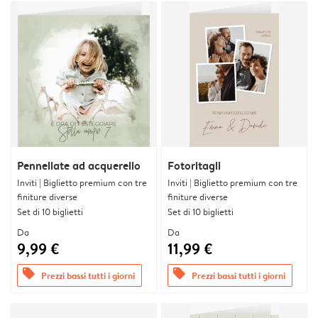
Pennellate ad acquerello
Fotoritagli
Inviti | Biglietto premium con tre
Inviti | Biglietto premium con tre
finiture diverse
finiture diverse
Set di 10 biglietti
Set di 10 biglietti
Da
Da
9,99 €
11,99 €
offers
offers
Prezzi bassi tutti i giorni
Prezzi bassi tutti i giorni