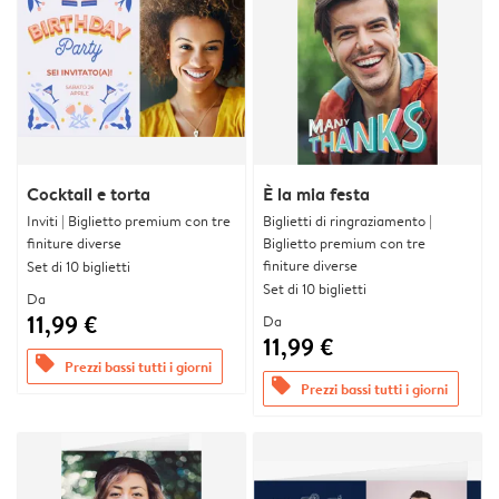
Cocktail e torta
È la mia festa
Inviti | Biglietto premium con tre
Biglietti di ringraziamento |
finiture diverse
Biglietto premium con tre
finiture diverse
Set di 10 biglietti
Set di 10 biglietti
Da
11,99 €
Da
11,99 €
offers
Prezzi bassi tutti i giorni
offers
Prezzi bassi tutti i giorni