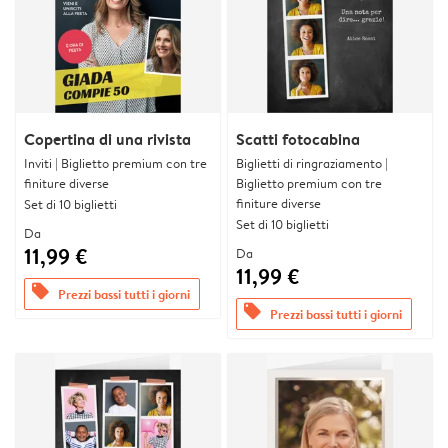
Copertina di una rivista
Scatti fotocabina
Inviti | Biglietto premium con tre
Biglietti di ringraziamento |
finiture diverse
Biglietto premium con tre
finiture diverse
Set di 10 biglietti
Set di 10 biglietti
Da
11,99 €
Da
11,99 €
offers
Prezzi bassi tutti i giorni
offers
Prezzi bassi tutti i giorni