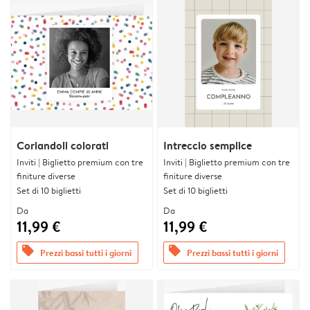
Coriandoli colorati
Intreccio semplice
Inviti | Biglietto premium con tre
Inviti | Biglietto premium con tre
finiture diverse
finiture diverse
Set di 10 biglietti
Set di 10 biglietti
Da
Da
11,99 €
11,99 €
offers
offers
Prezzi bassi tutti i giorni
Prezzi bassi tutti i giorni