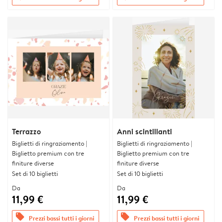
Terrazzo
Anni scintillanti
Biglietti di ringraziamento |
Biglietti di ringraziamento |
Biglietto premium con tre
Biglietto premium con tre
finiture diverse
finiture diverse
Set di 10 biglietti
Set di 10 biglietti
Da
Da
11,99 €
11,99 €
offers
offers
Prezzi bassi tutti i giorni
Prezzi bassi tutti i giorni