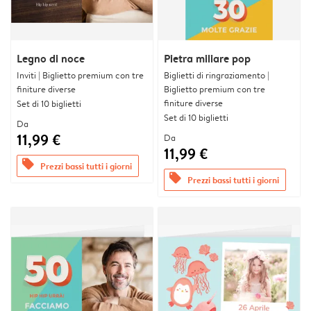
Legno di noce
Pietra miliare pop
Inviti | Biglietto premium con tre
Biglietti di ringraziamento |
finiture diverse
Biglietto premium con tre
finiture diverse
Set di 10 biglietti
Set di 10 biglietti
Da
11,99 €
Da
11,99 €
offers
Prezzi bassi tutti i giorni
offers
Prezzi bassi tutti i giorni