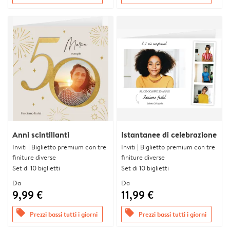
Anni scintillanti
Istantanee di celebrazione
Inviti | Biglietto premium con tre
Inviti | Biglietto premium con tre
finiture diverse
finiture diverse
Set di 10 biglietti
Set di 10 biglietti
Da
Da
9,99 €
11,99 €
offers
offers
Prezzi bassi tutti i giorni
Prezzi bassi tutti i giorni