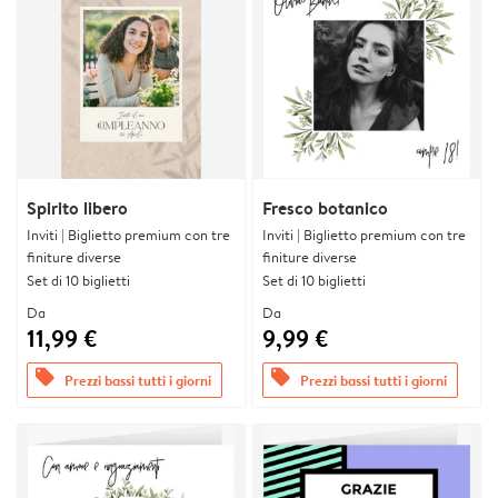
Spirito libero
Fresco botanico
Inviti | Biglietto premium con tre
Inviti | Biglietto premium con tre
finiture diverse
finiture diverse
Set di 10 biglietti
Set di 10 biglietti
Da
Da
11,99 €
9,99 €
offers
offers
Prezzi bassi tutti i giorni
Prezzi bassi tutti i giorni