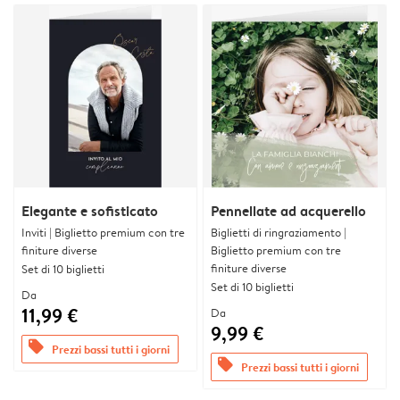
Elegante e sofisticato
Pennellate ad acquerello
Inviti | Biglietto premium con tre
Biglietti di ringraziamento |
finiture diverse
Biglietto premium con tre
finiture diverse
Set di 10 biglietti
Set di 10 biglietti
Da
11,99 €
Da
9,99 €
offers
Prezzi bassi tutti i giorni
offers
Prezzi bassi tutti i giorni