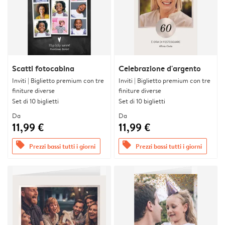
Scatti fotocabina
Celebrazione d'argento
Inviti | Biglietto premium con tre
Inviti | Biglietto premium con tre
finiture diverse
finiture diverse
Set di 10 biglietti
Set di 10 biglietti
Da
Da
11,99 €
11,99 €
offers
offers
Prezzi bassi tutti i giorni
Prezzi bassi tutti i giorni