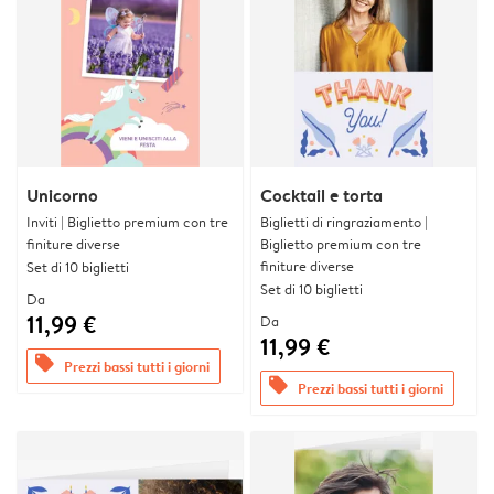
Unicorno
Cocktail e torta
Inviti | Biglietto premium con tre
Biglietti di ringraziamento |
finiture diverse
Biglietto premium con tre
finiture diverse
Set di 10 biglietti
Set di 10 biglietti
Da
11,99 €
Da
11,99 €
offers
Prezzi bassi tutti i giorni
offers
Prezzi bassi tutti i giorni