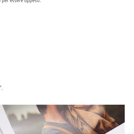
 per essere appeso.
²,