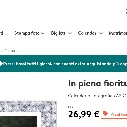
ques
ti
Stampa foto
Biglietti
Calendari
Matrimo
slim_arrow_down
slim_arrow_down
slim_arrow_down
slim_arrow_down
na fioritura
ers
Prezzi bassi tutti i giorni, con sconti extra acquistando più co
In piena fiorit
Calendario Fotografico A3 O
Da
26,99 €
offers
Prezzi bass