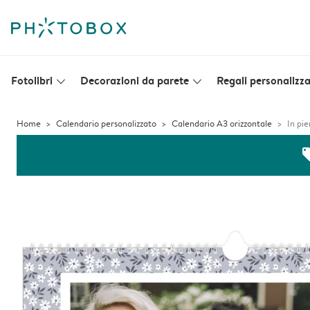
Fotolibri
Decorazioni da parete
Regali personalizza
slim_arrow_down
slim_arrow_down
Home
Calendario personalizzato
Calendario A3 orizzontale
In pie
off