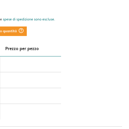
le
spese di spedizione
sono escluse.
question_mark_circle
to quantità
Prezzo per pezzo