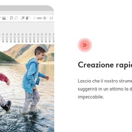
stars_plus
Creazione rapi
Lascia che il nostro strume
suggerirà in un attimo la 
impeccabile.