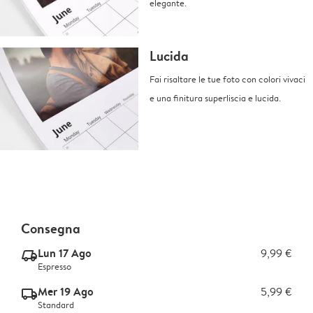
elegante.
Lucida
Fai risaltare le tue foto con colori vivaci
e una finitura superliscia e lucida.
Consegna
Lun 17 Ago
9,99 €
delivery_express_v2
Espresso
Mer 19 Ago
5,99 €
delivery_standard_v2
Standard