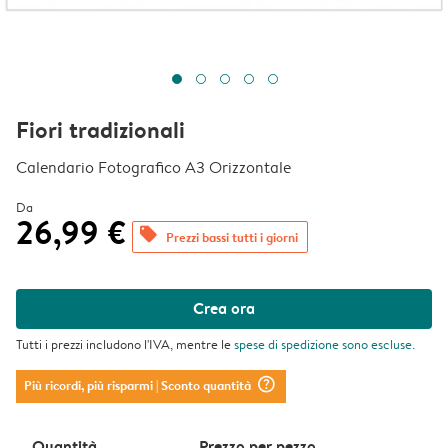
Fiori tradizionali
Calendario Fotografico A3 Orizzontale
Da
26,99 €
offers
Prezzi bassi tutti i giorni
Crea ora
Tutti i prezzi includono l'IVA, mentre le
spese di spedizione
sono escluse.
question_mark_circle
Più ricordi, più risparmi
| Sconto quantità
Quantità
Prezzo per pezzo