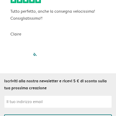
Tutto perfetto, anche la consegna velocissima!
l
Consigliatissimo!!
Claire
P
filled-pagination
outlined-paginatio
outlined-paginat
outlined-pagin
outlined-pag
outlined-p
Iscriviti alla nostra newsletter e ricevi 5 € di sconto sulla
tua prossima creazione