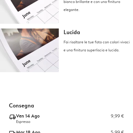
bianco brillante e con una finitura
elegante.
Lucida
Fai risaltare le tue foto con colori vivaci
e una finitura superliscia e lucida.
Consegna
Ven 14 Ago
9,99 €
delivery_express_v2
Espresso
Mar 18 Ago
5,99 €