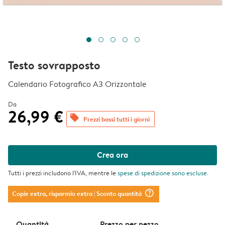
Testo sovrapposto
Calendario Fotografico A3 Orizzontale
Da
26,99 €
offers
Prezzi bassi tutti i giorni
Crea ora
Tutti i prezzi includono l'IVA, mentre le
spese di spedizione
sono escluse.
question_mark_circle
Copie extra, risparmio extra
| Sconto quantità
Quantità
Prezzo per pezzo