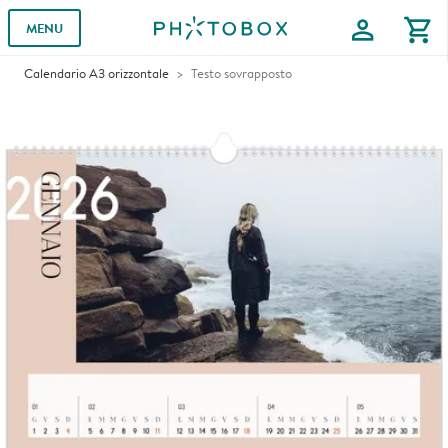
profile
shopping_cart
MENU
Calendario A3 orizzontale
Testo sovrapposto