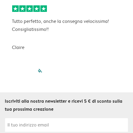
Tutto perfetto, anche la consegna velocissima!
l
Consigliatissimo!!
Claire
P
filled-pagination
outlined-paginatio
outlined-paginat
outlined-pagin
outlined-pag
outlined-p
Iscriviti alla nostra newsletter e ricevi 5 € di sconto sulla
tua prossima creazione