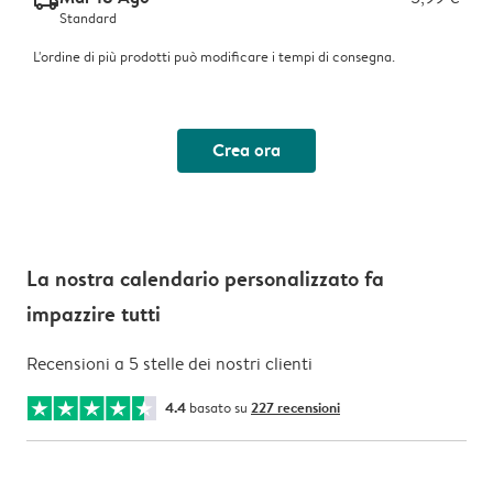
delivery_standard_v2
Standard
L'ordine di più prodotti può modificare i tempi di consegna.
Crea ora
La nostra calendario personalizzato fa
impazzire tutti
Recensioni a 5 stelle dei nostri clienti
4.4
basato su
227 recensioni