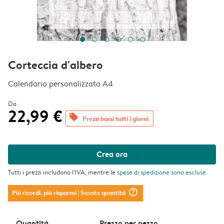
Corteccia d'albero
Calendario personalizzato A4
Da
22,99 €
offers
Prezzi bassi tutti i giorni
Crea ora
Tutti i prezzi includono l'IVA, mentre le
spese di spedizione
sono escluse.
question_mark_circle
Più ricordi, più risparmi
| Sconto quantità
Quantità
Prezzo per pezzo