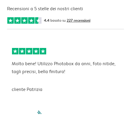
Recensioni a 5 stelle dei nostri clienti
4.4
basato su
227 recensioni
Molto bene! Utilizzo Photobox da anni, foto nitide,
I
tagli precisi, bella finitura!
s
cliente Patrizia
filled-pagination
outlined-paginatio
outlined-paginat
outlined-pagin
outlined-pag
outlined-p