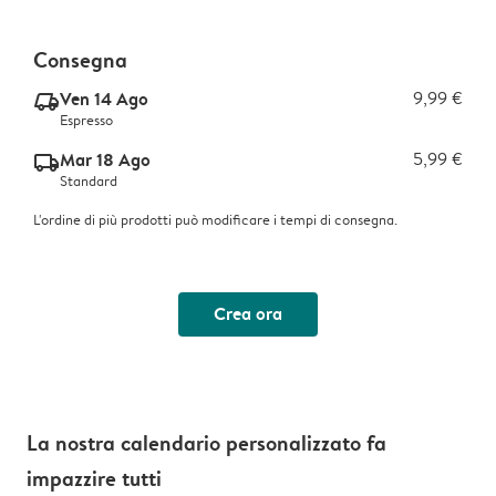
Consegna
Ven 14 Ago
9,99 €
delivery_express_v2
Espresso
Mar 18 Ago
5,99 €
delivery_standard_v2
Standard
L'ordine di più prodotti può modificare i tempi di consegna.
Crea ora
La nostra calendario personalizzato fa
impazzire tutti