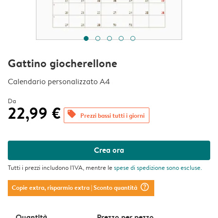
Gattino giocherellone
Calendario personalizzato A4
Da
22,99 €
offers
Prezzi bassi tutti i giorni
Crea ora
Tutti i prezzi includono l'IVA, mentre le
spese di spedizione
sono escluse.
question_mark_circle
Copie extra, risparmio extra
| Sconto quantità
Quantità
Prezzo per pezzo