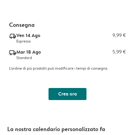
Consegna
Ven 14 Ago
9,99 €
delivery_express_v2
Espresso
Mar 18 Ago
5,99 €
delivery_standard_v2
Standard
L'ordine di più prodotti può modificare i tempi di consegna.
Crea ora
La nostra calendario personalizzato fa