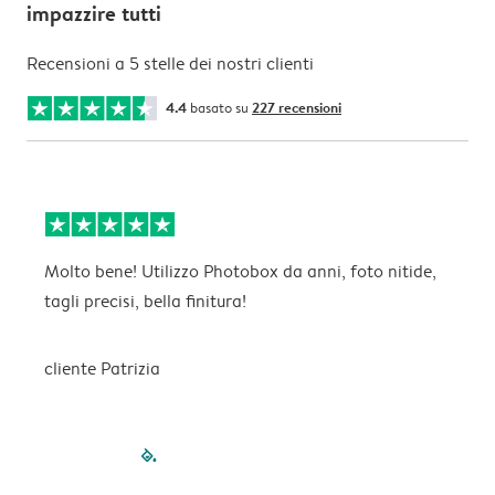
impazzire tutti
Recensioni a 5 stelle dei nostri clienti
4.4
basato su
227 recensioni
Molto bene! Utilizzo Photobox da anni, foto nitide,
I
tagli precisi, bella finitura!
s
cliente Patrizia
filled-pagination
outlined-paginatio
outlined-paginat
outlined-pagin
outlined-pag
outlined-p