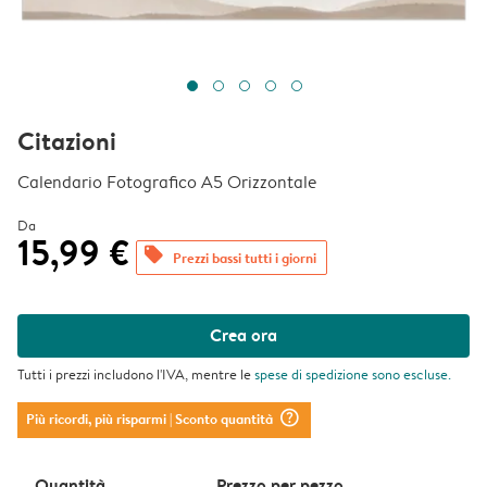
Citazioni
Calendario Fotografico A5 Orizzontale
Da
15,99 €
offers
Prezzi bassi tutti i giorni
Crea ora
Tutti i prezzi includono l'IVA, mentre le
spese di spedizione
sono escluse.
question_mark_circle
Più ricordi, più risparmi
| Sconto quantità
Quantità
Prezzo per pezzo