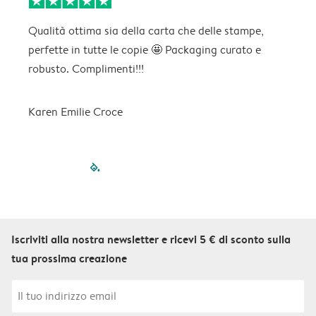
Qualità ottima sia della carta che delle stampe,
C
perfette in tutte le copie 🤩 Packaging curato e
p
robusto. Complimenti!!!
Karen Emilie Croce
filled-pagination
outlined-paginatio
outlined-paginat
outlined-pagin
outlined-pag
outlined-p
Iscriviti alla nostra newsletter e ricevi 5 € di sconto sulla
tua prossima creazione