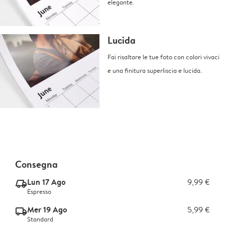
elegante.
Lucida
Fai risaltare le tue foto con colori vivaci
e una finitura superliscia e lucida.
Consegna
Lun 17 Ago
9,99 €
delivery_express_v2
Espresso
Mer 19 Ago
5,99 €
delivery_standard_v2
Standard