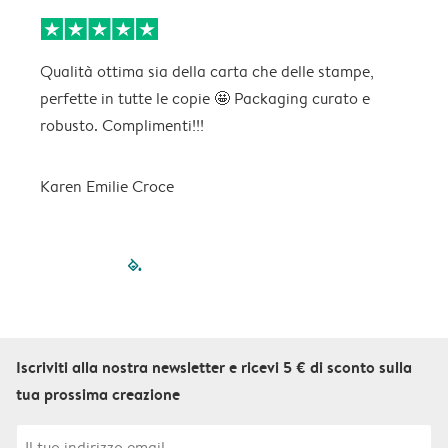
Qualità ottima sia della carta che delle stampe,
C
perfette in tutte le copie 🤩 Packaging curato e
p
robusto. Complimenti!!!
Karen Emilie Croce
filled-pagination
outlined-paginatio
outlined-paginat
outlined-pagin
outlined-pag
outlined-p
Iscriviti alla nostra newsletter e ricevi 5 € di sconto sulla
tua prossima creazione