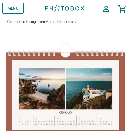
profile
shopping_cart
MENU
Calendario fotografico A5
Colori classici