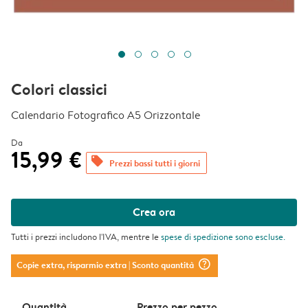
Colori classici
Calendario Fotografico A5 Orizzontale
Da
15,99 €
offers
Prezzi bassi tutti i giorni
Crea ora
Tutti i prezzi includono l'IVA, mentre le
spese di spedizione
sono escluse.
question_mark_circle
Copie extra, risparmio extra
| Sconto quantità
Quantità
Prezzo per pezzo