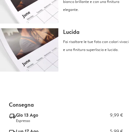
bianco brillante e con una finitura
elegante.
Lucida
Fai risaltare le tue foto con colori vivaci
e una finitura superliscia e lucida.
Consegna
Gio 13 Ago
9,99 €
delivery_express_v2
Espresso
Lun 17 Ago
5,99 €