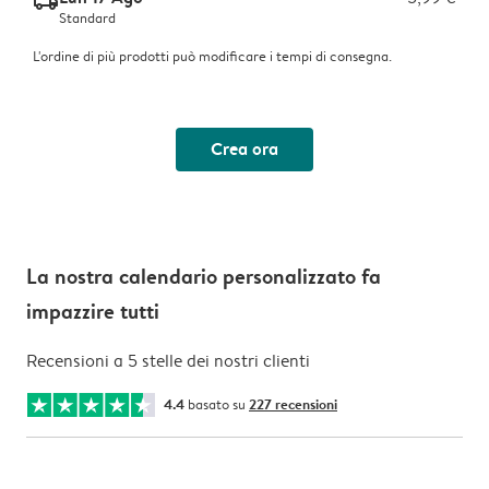
delivery_standard_v2
Standard
L'ordine di più prodotti può modificare i tempi di consegna.
Crea ora
La nostra calendario personalizzato fa
impazzire tutti
Recensioni a 5 stelle dei nostri clienti
4.4
basato su
227 recensioni