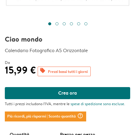
Ciao mondo
Calendario Fotografico A5 Orizzontale
Da
15,99 €
offers
Prezzi bassi tutti i giorni
Crea ora
Tutti i prezzi includono l'IVA, mentre le
spese di spedizione
sono escluse.
question_mark_circle
Più ricordi, più risparmi
| Sconto quantità
Quantità
Prezzo per pezzo