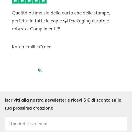
Qualità ottima sia della carta che delle stampe,
C
perfette in tutte le copie 🤩 Packaging curato e
p
robusto. Complimenti!!!
Karen Emilie Croce
filled-pagination
outlined-paginatio
outlined-paginat
outlined-pagin
outlined-pag
outlined-p
Iscriviti alla nostra newsletter e ricevi 5 € di sconto sulla
tua prossima creazione