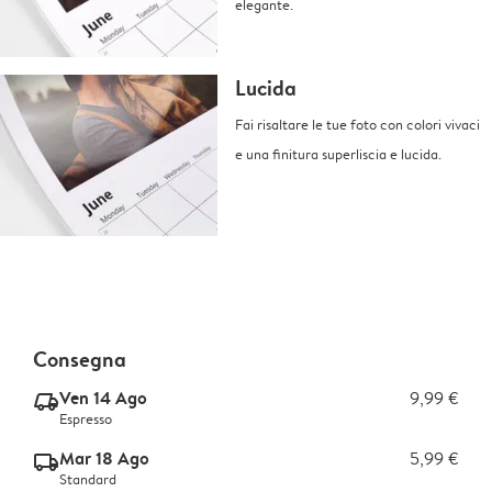
elegante.
Lucida
Fai risaltare le tue foto con colori vivaci
e una finitura superliscia e lucida.
Consegna
Ven 14 Ago
9,99 €
delivery_express_v2
Espresso
Mar 18 Ago
5,99 €
delivery_standard_v2
Standard