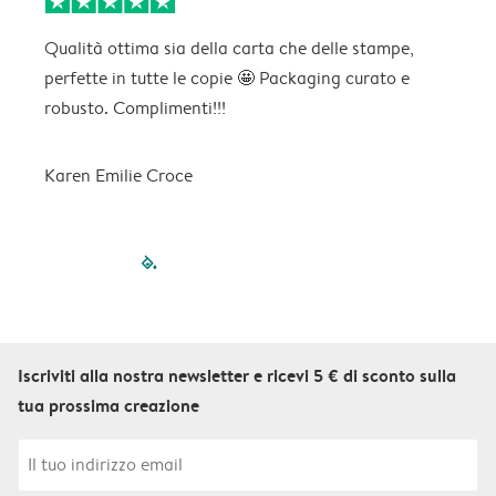
Qualità ottima sia della carta che delle stampe,
C
perfette in tutte le copie 🤩 Packaging curato e
p
robusto. Complimenti!!!
Karen Emilie Croce
filled-pagination
outlined-paginatio
outlined-paginat
outlined-pagin
outlined-pag
outlined-p
Iscriviti alla nostra newsletter e ricevi 5 € di sconto sulla
tua prossima creazione