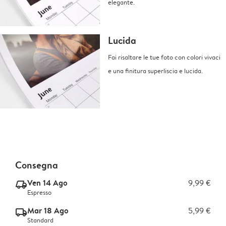
elegante.
Lucida
Fai risaltare le tue foto con colori vivaci
e una finitura superliscia e lucida.
Consegna
Ven 14 Ago
9,99 €
delivery_express_v2
Espresso
Mar 18 Ago
5,99 €
delivery_standard_v2
Standard