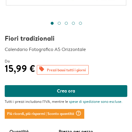
Fiori tradizionali
Calendario Fotografico A5 Orizzontale
Da
15,99 €
offers
Prezzi bassi tutti i giorni
Crea ora
Tutti i prezzi includono l'IVA, mentre le
spese di spedizione
sono escluse.
question_mark_circle
Più ricordi, più risparmi
| Sconto quantità
Quantità
Prezzo per pezzo