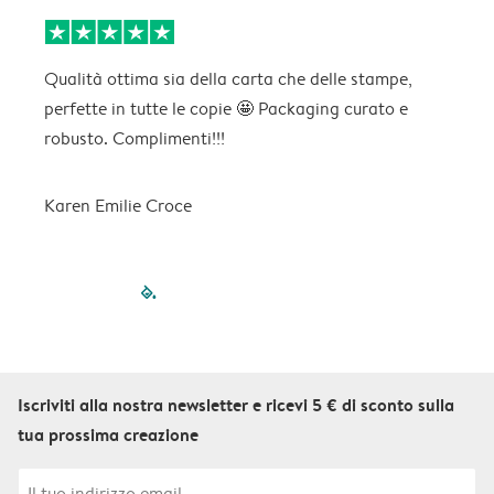
Qualità ottima sia della carta che delle stampe,
C
perfette in tutte le copie 🤩 Packaging curato e
p
robusto. Complimenti!!!
Karen Emilie Croce
filled-pagination
outlined-paginatio
outlined-paginat
outlined-pagin
outlined-pag
outlined-p
Iscriviti alla nostra newsletter e ricevi 5 € di sconto sulla
tua prossima creazione