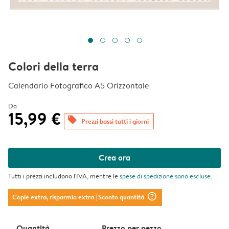
Colori della terra
Calendario Fotografico A5 Orizzontale
Da
15,99 €
offers
Prezzi bassi tutti i giorni
Crea ora
Tutti i prezzi includono l'IVA, mentre le
spese di spedizione
sono escluse.
question_mark_circle
Copie extra, risparmio extra
| Sconto quantità
Quantità
Prezzo per pezzo