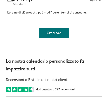
delivery_standard_v2
Standard
L'ordine di più prodotti può modificare i tempi di consegna.
Crea ora
La nostra calendario personalizzato fa
impazzire tutti
Recensioni a 5 stelle dei nostri clienti
4.4
basato su
227 recensioni