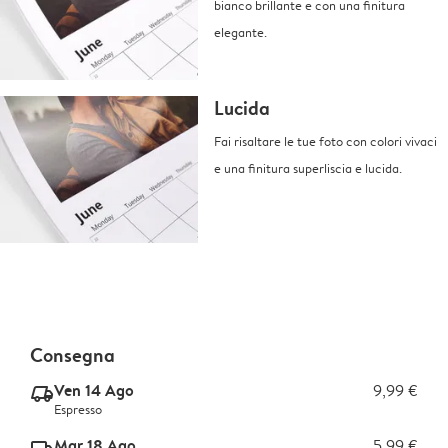
bianco brillante e con una finitura
elegante.
Lucida
Fai risaltare le tue foto con colori vivaci
e una finitura superliscia e lucida.
Consegna
Ven 14 Ago
9,99 €
delivery_express_v2
Espresso
Mar 18 Ago
5,99 €