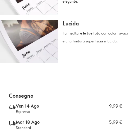
elegante.
Lucida
Fai risaltare le tue foto con colori vivaci
e una finitura superliscia e lucida.
Consegna
Ven 14 Ago
9,99 €
delivery_express_v2
Espresso
Mar 18 Ago
5,99 €
delivery_standard_v2
Standard