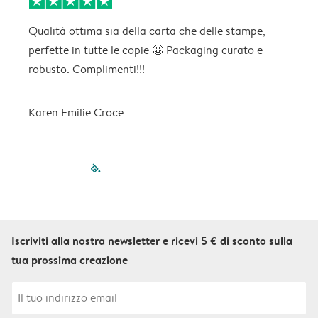
Qualità ottima sia della carta che delle stampe,
C
perfette in tutte le copie 🤩 Packaging curato e
p
robusto. Complimenti!!!
Karen Emilie Croce
filled-pagination
outlined-paginatio
outlined-paginat
outlined-pagin
outlined-pag
outlined-p
Iscriviti alla nostra newsletter e ricevi 5 € di sconto sulla
tua prossima creazione