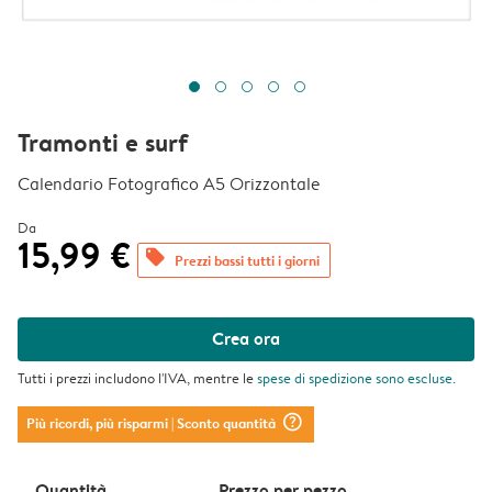
Tramonti e surf
Calendario Fotografico A5 Orizzontale
Da
15,99 €
offers
Prezzi bassi tutti i giorni
Crea ora
Tutti i prezzi includono l'IVA, mentre le
spese di spedizione
sono escluse.
question_mark_circle
Più ricordi, più risparmi
| Sconto quantità
Quantità
Prezzo per pezzo