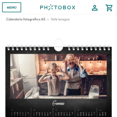
profile
shopping_cart
MENU
Calendario fotografico A5
Stile lavagna