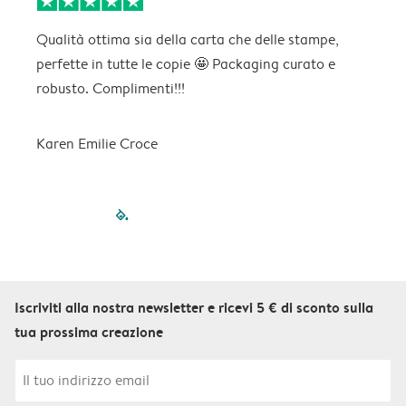
Qualità ottima sia della carta che delle stampe,
C
perfette in tutte le copie 🤩 Packaging curato e
p
robusto. Complimenti!!!
Karen Emilie Croce
filled-pagination
outlined-paginatio
outlined-paginat
outlined-pagin
outlined-pag
outlined-p
Iscriviti alla nostra newsletter e ricevi 5 € di sconto sulla
tua prossima creazione