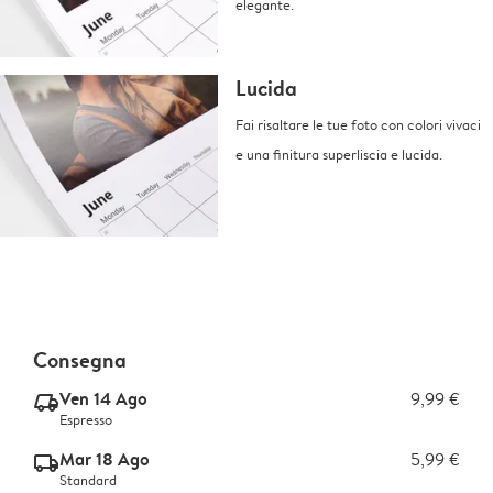
elegante.
Lucida
Fai risaltare le tue foto con colori vivaci
e una finitura superliscia e lucida.
Consegna
Ven 14 Ago
9,99 €
delivery_express_v2
Espresso
Mar 18 Ago
5,99 €
delivery_standard_v2
Standard