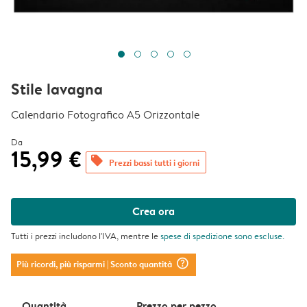
Stile lavagna
Calendario Fotografico A5 Orizzontale
Da
15,99 €
offers
Prezzi bassi tutti i giorni
Crea ora
Tutti i prezzi includono l'IVA, mentre le
spese di spedizione
sono escluse.
question_mark_circle
Più ricordi, più risparmi
| Sconto quantità
Quantità
Prezzo per pezzo