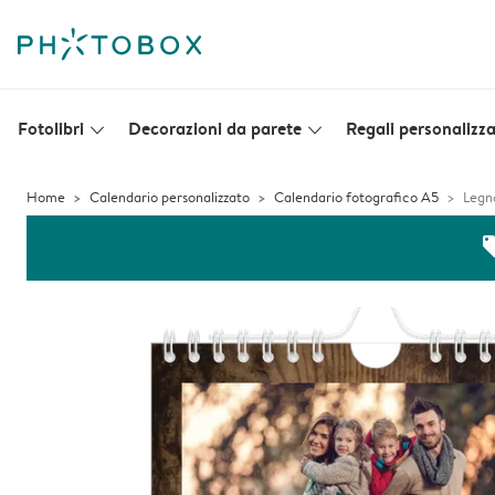
Fotolibri
Decorazioni da parete
Regali personalizza
slim_arrow_down
slim_arrow_down
Home
Calendario personalizzato
Calendario fotografico A5
Legn
off