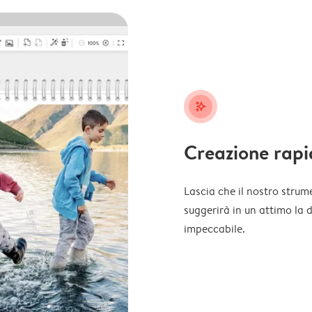
stars_plus
Creazione rapi
Lascia che il nostro strume
suggerirà in un attimo la 
impeccabile.