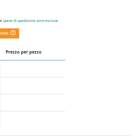
le
spese di spedizione
sono escluse.
question_mark_circle
antità
Prezzo per pezzo