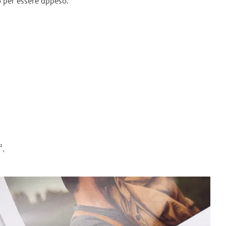
 per essere appeso.
²,