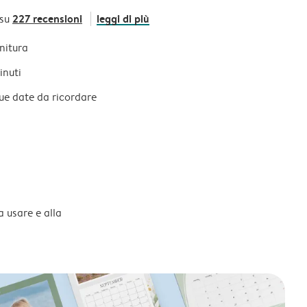
227 recensioni
leggi di più
 su
initura
inuti
tue date da ricordare
a usare e alla