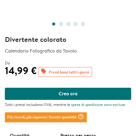
Divertente colorato
Calendario Fotografico da Tavolo
Da
14,99 €
offers
Prezzi bassi tutti i giorni
Crea ora
Tutti i prezzi includono l'IVA, mentre le
spese di spedizione
sono escluse.
question_mark_circle
Più ricordi, più risparmi
| Sconto quantità
Quantità
Prezzo per pezzo