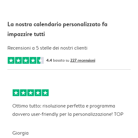
La nostra calendario personalizzato fa
impazzire tutti
Recensioni a 5 stelle dei nostri clienti
4.4
basato su
227 recensioni
Ottimo tutto: risoluzione perfetta e programma
B
davvero user-friendly per la personalizzazione! TOP
P
c
n
Giorgia