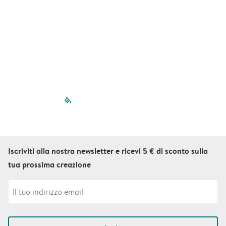
b
q
f
S
filled-pagination
outlined-paginatio
outlined-paginat
outlined-pagin
outlined-pag
outlined-p
Iscriviti alla nostra newsletter e ricevi 5 € di sconto sulla
tua prossima creazione