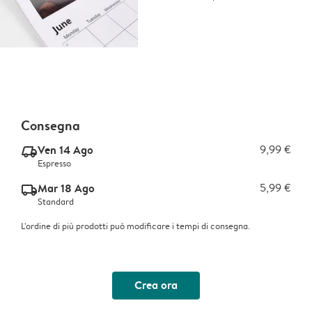
Consegna
Ven 14 Ago
9,99 €
delivery_express_v2
Espresso
Mar 18 Ago
5,99 €
delivery_standard_v2
Standard
L'ordine di più prodotti può modificare i tempi di consegna.
Crea ora