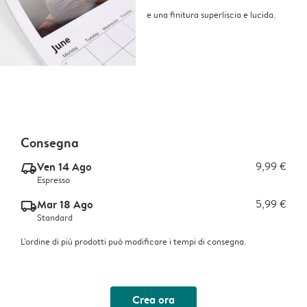
e una finitura superliscia e lucida.
Consegna
Ven 14 Ago
9,99 €
delivery_express_v2
Espresso
Mar 18 Ago
5,99 €
delivery_standard_v2
Standard
L'ordine di più prodotti può modificare i tempi di consegna.
Crea ora