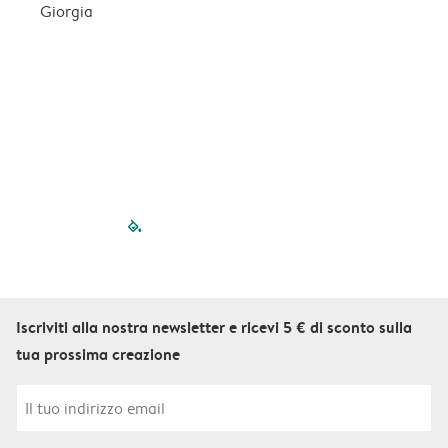
n
Giorgia
b
q
f
S
filled-pagination
outlined-paginatio
outlined-paginat
outlined-pagin
outlined-pag
outlined-p
Iscriviti alla nostra newsletter e ricevi 5 € di sconto sulla
tua prossima creazione