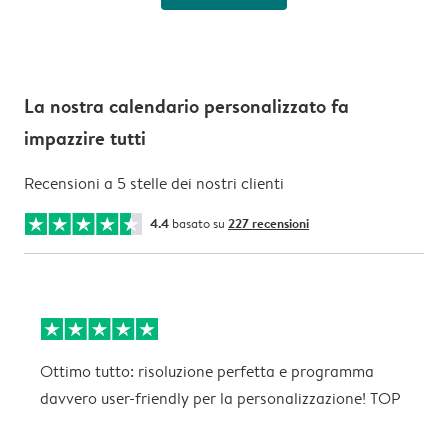
La nostra calendario personalizzato fa
impazzire tutti
Recensioni a 5 stelle dei nostri clienti
4.4
basato su
227 recensioni
Ottimo tutto: risoluzione perfetta e programma
B
davvero user-friendly per la personalizzazione! TOP
P
c