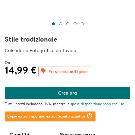
Stile tradizionale
Calendario Fotografico da Tavolo
Da
14,99 €
offers
Prezzi bassi tutti i giorni
Crea ora
Tutti i prezzi includono l'IVA, mentre le
spese di spedizione
sono escluse.
question_mark_circle
Copie extra, risparmio extra
| Sconto quantità
Quantità
Prezzo per pezzo