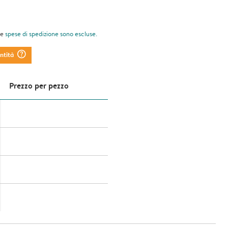
le
spese di spedizione
sono escluse.
question_mark_circle
antità
Prezzo per pezzo