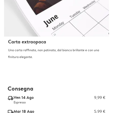
Carta extraopaca
Una carta raffinata, non patinata, dal bianco brillante e con una
finitura elegante.
Consegna
Ven 14 Ago
9,99 €
delivery_express_v2
Espresso
Mar 18 Ago
5,99 €
delivery_standard_v2