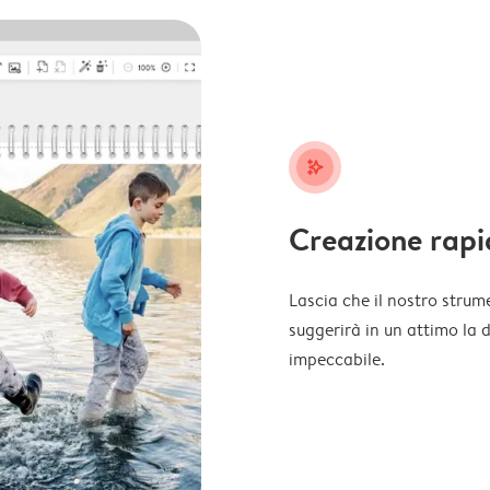
stars_plus
Creazione rapi
Lascia che il nostro strume
suggerirà in un attimo la 
impeccabile.