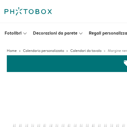
Fotolibri
Decorazioni da parete
Regali personalizza
slim_arrow_down
slim_arrow_down
Home
Calendario personalizzato
Calendari da tavolo
Margine ne
off