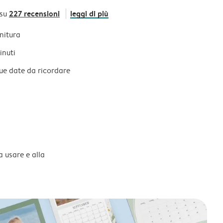
227 recensioni
leggi di più
 su
initura
inuti
tue date da ricordare
a usare e alla