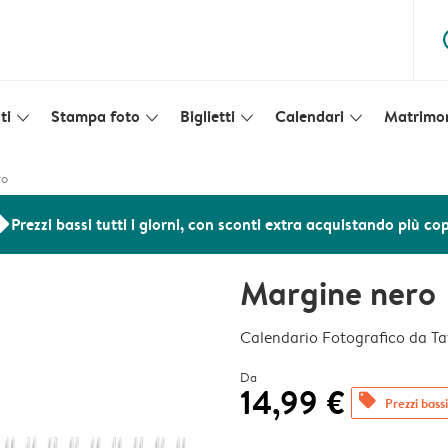
ques
ti
Stampa foto
Biglietti
Calendari
Matrimo
slim_arrow_down
slim_arrow_down
slim_arrow_down
slim_arrow_down
ro
ers
Prezzi bassi tutti i giorni, con sconti extra acquistando più co
Margine nero
Calendario Fotografico da Ta
Da
14,99 €
offers
Prezzi bassi