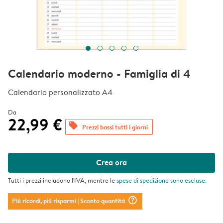
Calendario moderno - Famiglia di 4
Calendario personalizzato A4
Da
22,99 €
offers
Prezzi bassi tutti i giorni
Crea ora
Tutti i prezzi includono l'IVA, mentre le
spese di spedizione
sono escluse.
question_mark_circle
Più ricordi, più risparmi
| Sconto quantità