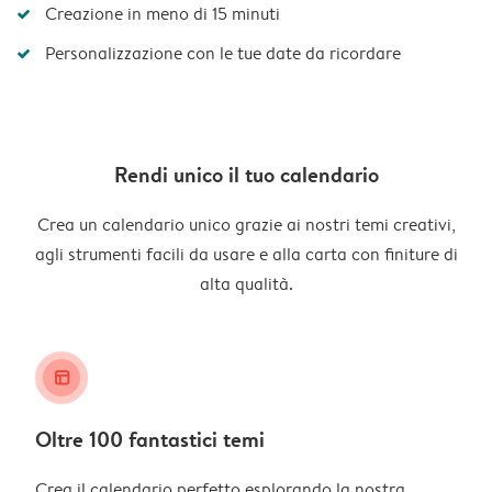
Creazione in meno di 15 minuti
Personalizzazione con le tue date da ricordare
Rendi unico il tuo calendario
Crea un calendario unico grazie ai nostri temi creativi,
agli strumenti facili da usare e alla carta con finiture di
alta qualità.
layout_alt
Oltre 100 fantastici temi
Crea il calendario perfetto esplorando la nostra