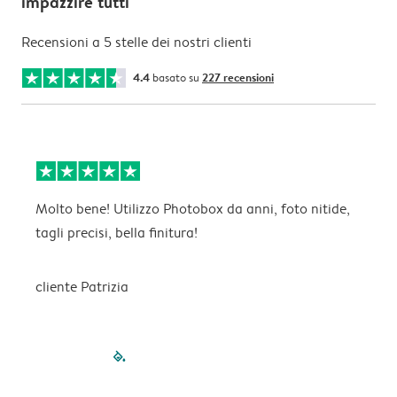
impazzire tutti
Recensioni a 5 stelle dei nostri clienti
4.4
basato su
227 recensioni
Molto bene! Utilizzo Photobox da anni, foto nitide,
I
tagli precisi, bella finitura!
s
cliente Patrizia
filled-pagination
outlined-paginatio
outlined-paginat
outlined-pagin
outlined-pag
outlined-p