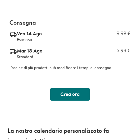
Consegna
Ven 14 Ago
9,99 €
delivery_express_v2
Espresso
Mar 18 Ago
5,99 €
delivery_standard_v2
Standard
L'ordine di più prodotti può modificare i tempi di consegna.
Crea ora
La nostra calendario personalizzato fa