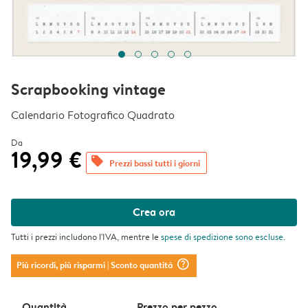
Scrapbooking vintage
Calendario Fotografico Quadrato
Da
19,99 €
offers
Prezzi bassi tutti i giorni
Crea ora
Tutti i prezzi includono l'IVA, mentre le
spese di spedizione
sono escluse.
question_mark_circle
Più ricordi, più risparmi
| Sconto quantità
Quantità
Prezzo per pezzo