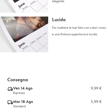
elegante.
Lucida
Fai risaltare le tue foto con colori vivaci
e una finitura superliscia e lucida.
Consegna
Ven 14 Ago
9,99 €
delivery_express_v2
Espresso
Mar 18 Ago
5,99 €
delivery_standard_v2
Standard