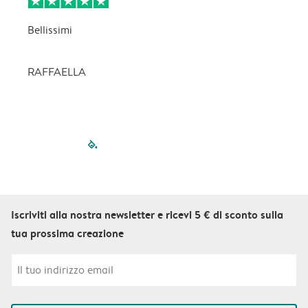
Bellissimi
C
p
RAFFAELLA
filled-pagination
outlined-paginatio
outlined-paginat
outlined-pagin
outlined-pag
outlined-p
Iscriviti alla nostra newsletter e ricevi 5 € di sconto sulla
tua prossima creazione