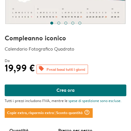
Compleanno iconico
Calendario Fotografico Quadrato
Da
19,99 €
offers
Prezzi bassi tutti i giorni
Crea ora
Tutti i prezzi includono l'IVA, mentre le
spese di spedizione
sono escluse.
question_mark_circle
Copie extra, risparmio extra
| Sconto quantità
Quantità
Prezzo per pezzo