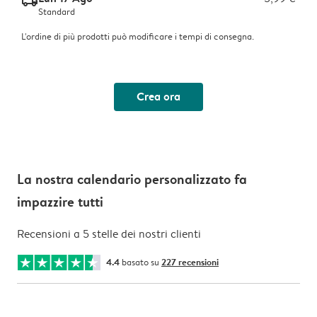
delivery_standard_v2
Standard
L'ordine di più prodotti può modificare i tempi di consegna.
Crea ora
La nostra calendario personalizzato fa
impazzire tutti
Recensioni a 5 stelle dei nostri clienti
4.4
basato su
227 recensioni