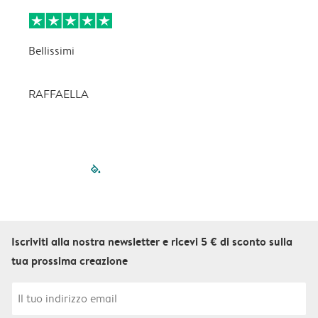
Bellissimi
C
p
RAFFAELLA
filled-pagination
outlined-paginatio
outlined-paginat
outlined-pagin
outlined-pag
outlined-p
Iscriviti alla nostra newsletter e ricevi 5 € di sconto sulla
tua prossima creazione