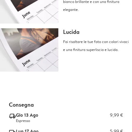
bianco brillante e con una finitura
elegante.
Lucida
Fai risaltare le tue foto con colori vivaci
e una finitura superliscia e lucida.
Consegna
Gio 13 Ago
9,99 €
delivery_express_v2
Espresso
Lun 17 Ago
5,99 €