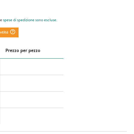
le
spese di spedizione
sono escluse.
question_mark_circle
antità
Prezzo per pezzo