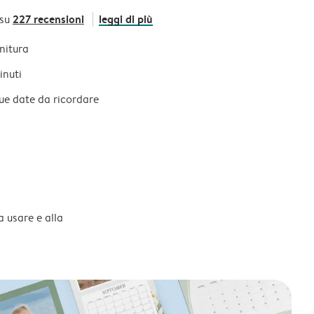
227 recensioni
leggi di più
 su
initura
inuti
tue date da ricordare
a usare e alla