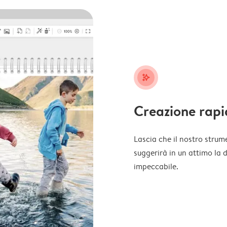
stars_plus
Creazione rapi
Lascia che il nostro strume
suggerirà in un attimo la 
impeccabile.