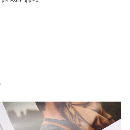
 per essere appeso.
²,