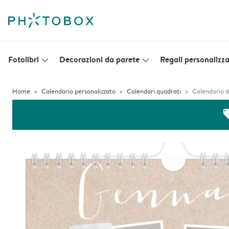
Fotolibri
Decorazioni da parete
Regali personalizza
slim_arrow_down
slim_arrow_down
Home
Calendario personalizzato
Calendari quadrati
Calendario di
off