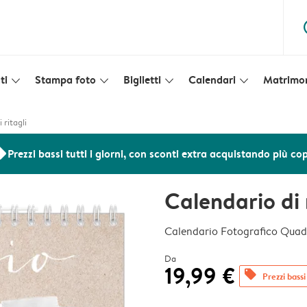
ques
ti
Stampa foto
Biglietti
Calendari
Matrimo
slim_arrow_down
slim_arrow_down
slim_arrow_down
slim_arrow_down
 ritagli
ers
Prezzi bassi tutti i giorni, con sconti extra acquistando più co
Calendario di 
Calendario Fotografico Quad
Da
19,99 €
offers
Prezzi bassi 