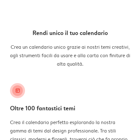
Rendi unico il tuo calendario
Crea un calendario unico grazie ai nostri temi creativi,
agli strumenti facili da usare e alla carta con finiture di
alta qualità.
layout_alt
Oltre 100 fantastici temi
Crea il calendario perfetto esplorando la nostra
gamma di temi dal design professionale. Tra stili
classici, moderni e floreali, troverai ciò che fa proprio