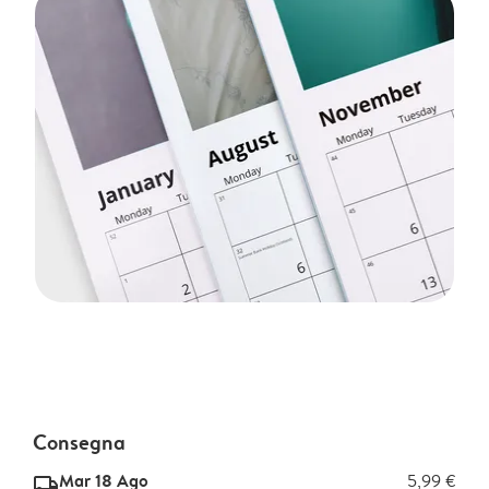
Consegna
Mar 18 Ago
5,99 €
delivery_standard_v2