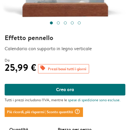
Effetto pennello
Calendario con supporto in legno verticale
Da
25,99 €
offers
Prezzi bassi tutti i giorni
Crea ora
Tutti i prezzi includono l'IVA, mentre le
spese di spedizione
sono escluse.
question_mark_circle
Più ricordi, più risparmi
| Sconto quantità
Quantità
Prezzo per pezzo