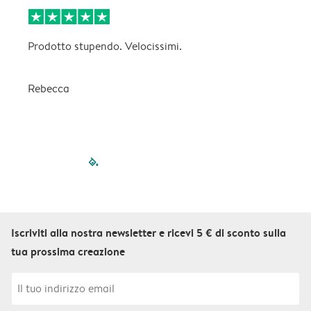
Prodotto stupendo. Velocissimi.
C
p
Rebecca
filled-pagination
outlined-paginatio
outlined-paginat
outlined-pagin
outlined-pag
outlined-p
Iscriviti alla nostra newsletter e ricevi 5 € di sconto sulla
tua prossima creazione