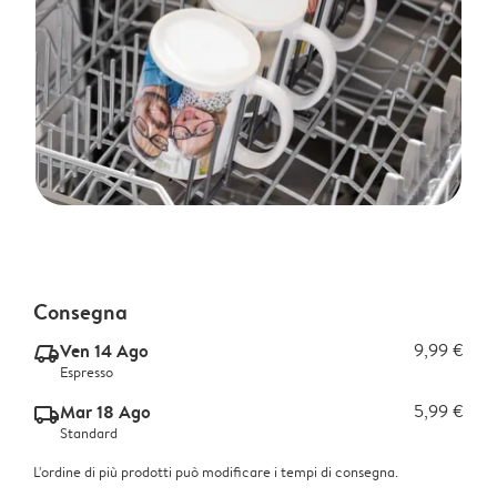
Consegna
Ven 14 Ago
9,99 €
delivery_express_v2
Espresso
Mar 18 Ago
5,99 €
delivery_standard_v2
Standard
L'ordine di più prodotti può modificare i tempi di consegna.