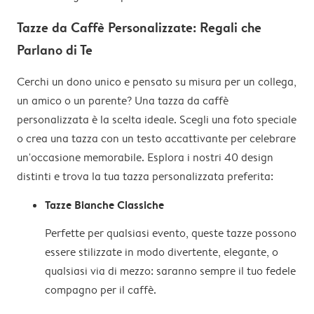
""Tazza di [nome] - Giù le mani"": molto popolare per le
Tazze da Caffè Personalizzate: Regali che
tazze personalizzate con nome
Parlano di Te
Cerchi un dono unico e pensato su misura per un collega,
un amico o un parente? Una tazza da caffè
personalizzata è la scelta ideale. Scegli una foto speciale
o crea una tazza con un testo accattivante per celebrare
un'occasione memorabile. Esplora i nostri 40 design
distinti e trova la tua tazza personalizzata preferita:
Tazze Bianche Classiche
Perfette per qualsiasi evento, queste tazze possono
essere stilizzate in modo divertente, elegante, o
qualsiasi via di mezzo: saranno sempre il tuo fedele
compagno per il caffè.