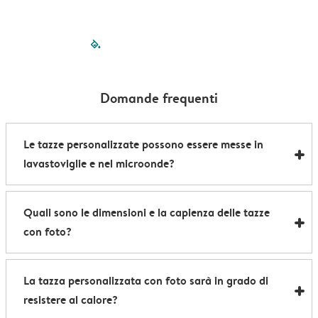
filled-pagination
outlined-paginatio
outlined-paginat
outlined-pagin
outlined-pag
outlined-p
Domande frequenti
Le tazze personalizzate possono essere messe in
lavastoviglie e nel microonde?
Le nostre mug personalizzate possono essere
Quali sono le dimensioni e la capienza delle tazze
utilizzate sia nel microonde che nella lavastoviglie.
con foto?
L'unica eccezione sono le nostre
tazze magiche
, che
possono essere messe nel microonde, ma devono
Le nostre tazze misurano 8,2 x 9,5 cm e hanno una
essere lavate a mano per preservare il loro effetto.
La tazza personalizzata con foto sarà in grado di
capienza massima di 285 ml: le dimensioni perfette
resistere al calore?
per gustarti una piacevole bevanda calda nella tua