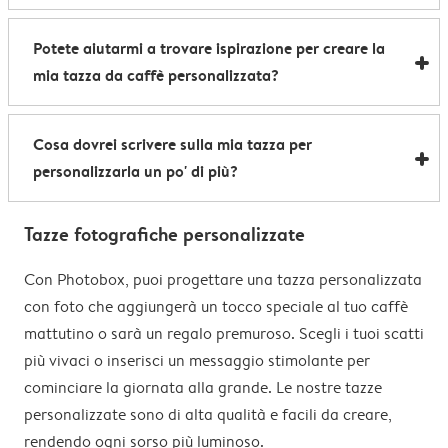
personalizzata è un modo divertente per farsi
Ecco come creare la tua tazza con foto e scritta in
conoscere ed è perfetto per regali aziendali, offerte in
Potete aiutarmi a trovare ispirazione per creare la
pochi minuti:
omaggio, per rifornire la cucina dell'ufficio con tazze
mia tazza da caffè personalizzata?
1. Scegli lo stile della tazza (
a tema
,
magica
, ecc.)
da caffè o tazze da tè personalizzate e molto altro.
2. Scegli un tema per trovare l'ispirazione
Abbiamo tantissimi
tazze a tema
per ogni stato
3. Carica le tue foto
Cosa dovrei scrivere sulla mia tazza per
d'animo e per ogni ricorrenza. Dai matrimoni alla
4. Aggiungi un testo per quel tocco personale in più
personalizzarla un po' di più?
festa del papà, dalle citazioni stravaganti ai motivi
5. Visualizza l'anteprima della tua creazione e
colorati, i temi creati da noi sono qui per aiutarti a
aggiungi al carrello
Dalle citazioni divertenti ai messaggi strappalacrime,
iniziare. Dai un'occhiata e lasciati ispirare per creare
Tazze fotografiche personalizzate
tutto va bene per dare un tocco carino alla tua mug
la tua tazza personale.
personalizzata.
Con Photobox, puoi progettare una tazza personalizzata
con foto che aggiungerà un tocco speciale al tuo caffè
Alcune idee:
mattutino o sarà un regalo premuroso. Scegli i tuoi scatti
""Ma prima, il caffè"": un classico per una tazza caffè
più vivaci o inserisci un messaggio stimolante per
personalizzata
cominciare la giornata alla grande. Le nostre tazze
""Il miglior papà del mondo"": pronta per la festa del
personalizzate sono di alta qualità e facili da creare,
papà
rendendo ogni sorso più luminoso.