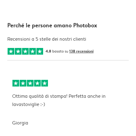
Perché le persone amano Photobox
Recensioni a 5 stelle dei nostri clienti
4.8
basato su
138 recensioni
Ottima qualità di stampa! Perfetta anche in
M
lavastoviglie :-)
Giorgia