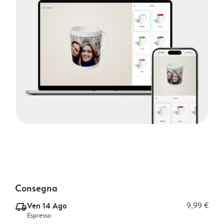
Consegna
Ven 14 Ago
9,99 €
delivery_express_v2
Espresso