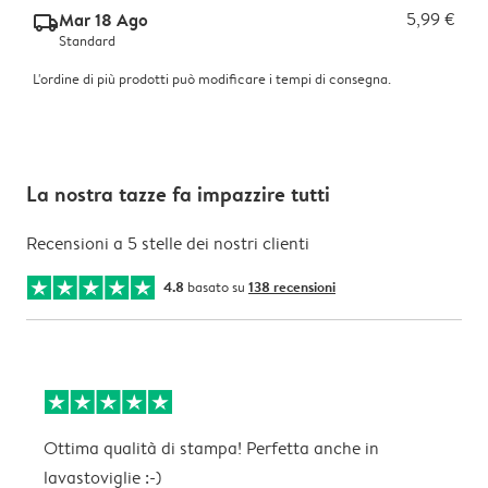
Mar 18 Ago
5,99 €
delivery_standard_v2
Standard
L'ordine di più prodotti può modificare i tempi di consegna.
La nostra tazze fa impazzire tutti
Recensioni a 5 stelle dei nostri clienti
4.8
basato su
138 recensioni
Ottima qualità di stampa! Perfetta anche in
M
lavastoviglie :-)