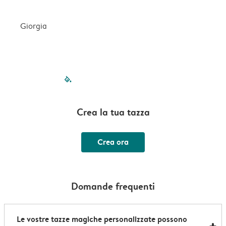
Giorgia
filled-pagination
outlined-paginatio
outlined-paginat
outlined-pagin
outlined-pag
outlined-p
Crea la tua tazza
Crea ora
Domande frequenti
Le vostre tazze magiche personalizzate possono