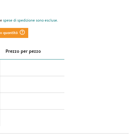
le
spese di spedizione
sono escluse.
question_mark_circle
to quantità
Prezzo per pezzo