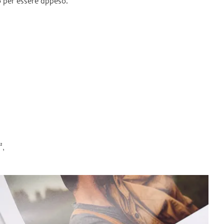
 per essere appeso.
²,