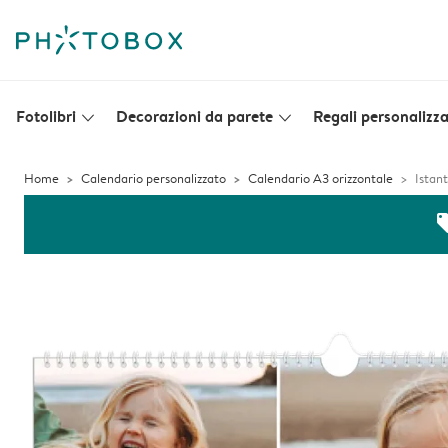
Fotolibri
Decorazioni da parete
Regali personalizza
slim_arrow_down
slim_arrow_down
Home
Calendario personalizzato
Calendario A3 orizzontale
Istan
off