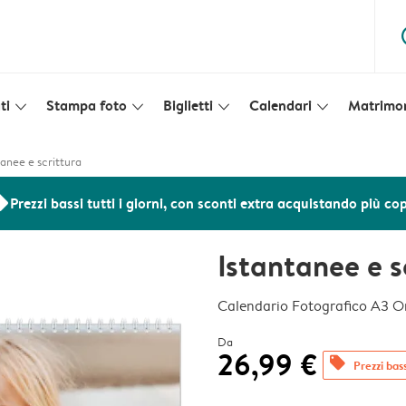
ques
ti
Stampa foto
Biglietti
Calendari
Matrimo
slim_arrow_down
slim_arrow_down
slim_arrow_down
slim_arrow_down
tanee e scrittura
ers
Prezzi bassi tutti i giorni, con sconti extra acquistando più co
Istantanee e s
Calendario Fotografico A3 O
Da
26,99 €
offers
Prezzi bass