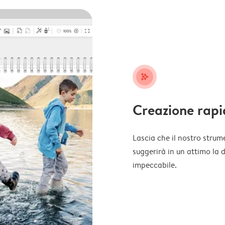
stars_plus
Creazione rapi
Lascia che il nostro strume
suggerirà in un attimo la 
impeccabile.