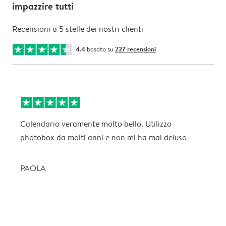
impazzire tutti
Recensioni a 5 stelle dei nostri clienti
4.4
basato su
227 recensioni
Calendario veramente molto bello. Utilizzo
O
photobox da molti anni e non mi ha mai deluso
l
PAOLA