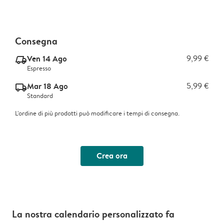
Consegna
Ven 14 Ago
9,99 €
delivery_express_v2
Espresso
Mar 18 Ago
5,99 €
delivery_standard_v2
Standard
L'ordine di più prodotti può modificare i tempi di consegna.
Crea ora
La nostra calendario personalizzato fa