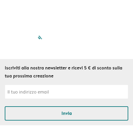
filled-pagination
outlined-paginatio
outlined-paginat
outlined-pagin
outlined-pag
outlined-p
Iscriviti alla nostra newsletter e ricevi 5 € di sconto sulla
tua prossima creazione
Invia