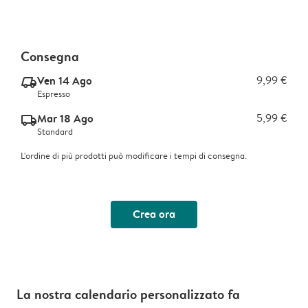
Consegna
Ven 14 Ago
9,99 €
delivery_express_v2
Espresso
Mar 18 Ago
5,99 €
delivery_standard_v2
Standard
L'ordine di più prodotti può modificare i tempi di consegna.
Crea ora
La nostra calendario personalizzato fa