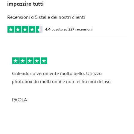
impazzire tutti
Recensioni a 5 stelle dei nostri clienti
4.4
basato su
227 recensioni
Calendario veramente molto bello. Utilizzo
O
photobox da molti anni e non mi ha mai deluso
l
PAOLA