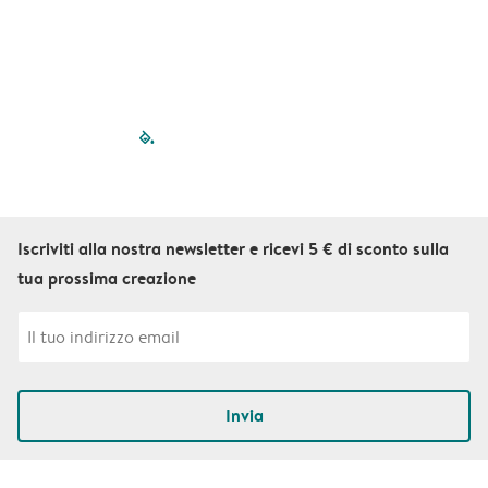
filled-pagination
outlined-paginatio
outlined-paginat
outlined-pagin
outlined-pag
outlined-p
Iscriviti alla nostra newsletter e ricevi 5 € di sconto sulla
tua prossima creazione
Invia