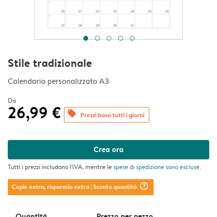
Stile tradizionale
Calendario personalizzato A3
Da
26,99 €
offers
Prezzi bassi tutti i giorni
Crea ora
Tutti i prezzi includono l'IVA, mentre le
spese di spedizione
sono escluse.
question_mark_circle
Copie extra, risparmio extra
| Sconto quantità
Quantità
Prezzo per pezzo