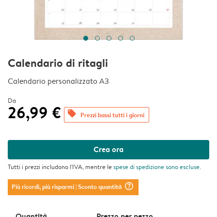
Calendario di ritagli
Calendario personalizzato A3
Da
26,99 €
offers
Prezzi bassi tutti i giorni
Crea ora
Tutti i prezzi includono l'IVA, mentre le
spese di spedizione
sono escluse.
question_mark_circle
Più ricordi, più risparmi
| Sconto quantità
Quantità
Prezzo per pezzo