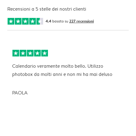
Recensioni a 5 stelle dei nostri clienti
4.4
basato su
227 recensioni
Calendario veramente molto bello. Utilizzo
O
photobox da molti anni e non mi ha mai deluso
l
PAOLA