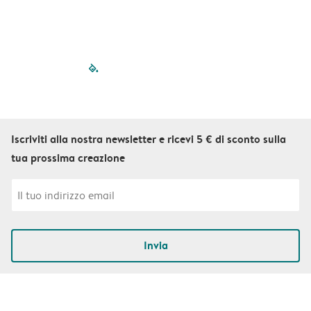
filled-pagination
outlined-paginatio
outlined-paginat
outlined-pagin
outlined-pag
outlined-p
Iscriviti alla nostra newsletter e ricevi 5 € di sconto sulla
tua prossima creazione
Invia