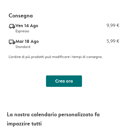
Consegna
Ven 14 Ago
9,99 €
delivery_express_v2
Espresso
Mar 18 Ago
5,99 €
delivery_standard_v2
Standard
L'ordine di più prodotti può modificare i tempi di consegna.
Crea ora
La nostra calendario personalizzato fa
impazzire tutti