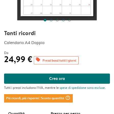
Tanti ricordi
Calendario A4 Doppio
Da
24,99 €
offers
Prezzi bassi tutti i giorni
Crea ora
Tutti i prezzi includono l'IVA, mentre le
spese di spedizione
sono escluse.
question_mark_circle
Più ricordi, più risparmi
| Sconto quantità
Quantità
Prezzo per pezzo