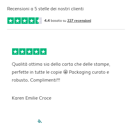
Recensioni a 5 stelle dei nostri clienti
4.4
basato su
227 recensioni
Qualità ottima sia della carta che delle stampe,
O
perfette in tutte le copie 🤩 Packaging curato e
robusto. Complimenti!!!
M
Karen Emilie Croce
filled-pagination
outlined-paginatio
outlined-paginat
outlined-pagin
outlined-pag
outlined-p