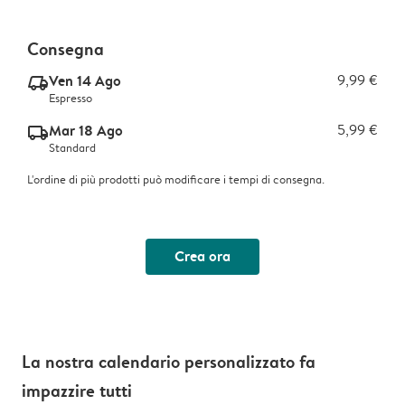
Consegna
Ven 14 Ago
9,99 €
delivery_express_v2
Espresso
Mar 18 Ago
5,99 €
delivery_standard_v2
Standard
L'ordine di più prodotti può modificare i tempi di consegna.
Crea ora
La nostra calendario personalizzato fa
impazzire tutti