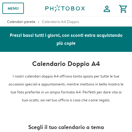
profile
shopping_cart
MENU
Calendari parete
Calendario A4 Doppio
Prezzi bassi tutti i giorni, con sconti extra acquistando
più copie
Calendario Doppio A4
I nostri calendari doppio A4 offrono tanto spazio per tutte le tue
occasioni speciali e appuntamenti, mentre mettono in bella mostra le
tue foto preferite in un ampio formato A4. Perfetti per dare vita ai
tuoi scatti, sia nel tuo ufficio a casa che come regalo.
Scegli il tuo calendario a tema