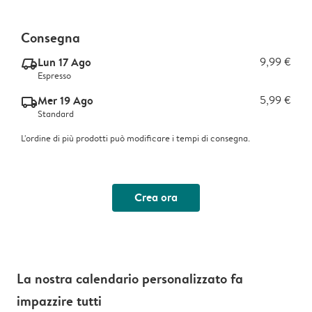
Consegna
Lun 17 Ago
9,99 €
delivery_express_v2
Espresso
Mer 19 Ago
5,99 €
delivery_standard_v2
Standard
L'ordine di più prodotti può modificare i tempi di consegna.
Crea ora
La nostra calendario personalizzato fa
impazzire tutti