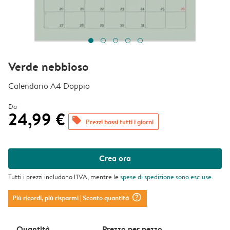
Verde nebbioso
Calendario A4 Doppio
Da
24,99 €
offers
Prezzi bassi tutti i giorni
Crea ora
Tutti i prezzi includono l'IVA, mentre le
spese di spedizione
sono escluse.
question_mark_circle
Più ricordi, più risparmi
| Sconto quantità
Quantità
Prezzo per pezzo