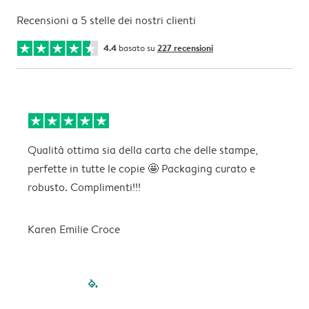
Recensioni a 5 stelle dei nostri clienti
4.4
basato su
227 recensioni
Qualità ottima sia della carta che delle stampe,
O
perfette in tutte le copie 🤩 Packaging curato e
robusto. Complimenti!!!
M
Karen Emilie Croce
filled-pagination
outlined-paginatio
outlined-paginat
outlined-pagin
outlined-pag
outlined-p