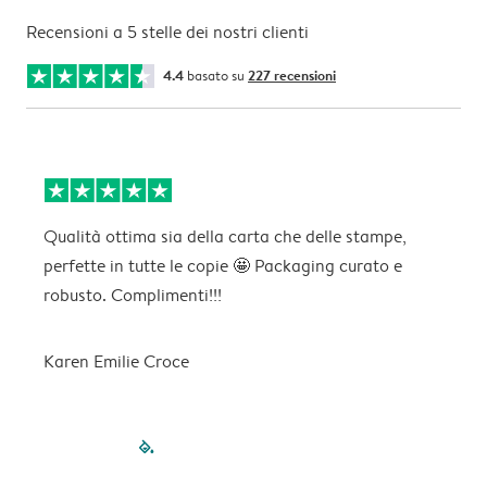
Recensioni a 5 stelle dei nostri clienti
4.4
basato su
227 recensioni
Qualità ottima sia della carta che delle stampe,
O
perfette in tutte le copie 🤩 Packaging curato e
robusto. Complimenti!!!
M
Karen Emilie Croce
filled-pagination
outlined-paginatio
outlined-paginat
outlined-pagin
outlined-pag
outlined-p