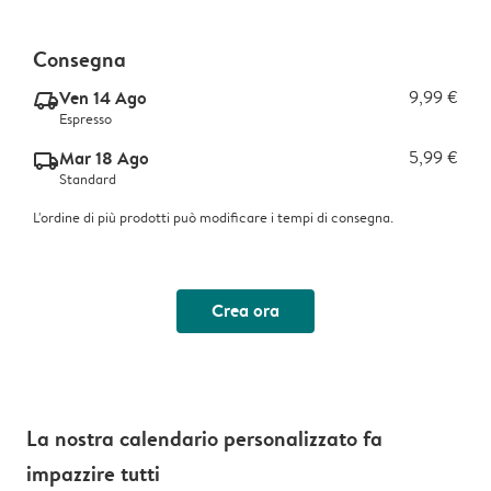
Consegna
Ven 14 Ago
9,99 €
delivery_express_v2
Espresso
Mar 18 Ago
5,99 €
delivery_standard_v2
Standard
L'ordine di più prodotti può modificare i tempi di consegna.
Crea ora
La nostra calendario personalizzato fa
impazzire tutti