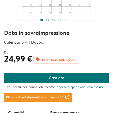
Data in sovraimpressione
Calendario A4 Doppio
Da
24,99 €
offers
Prezzi bassi tutti i giorni
Crea ora
Tutti i prezzi includono l'IVA, mentre le
spese di spedizione
sono escluse.
question_mark_circle
Più ricordi, più risparmi
| Sconto quantità
Quantità
Prezzo per pezzo