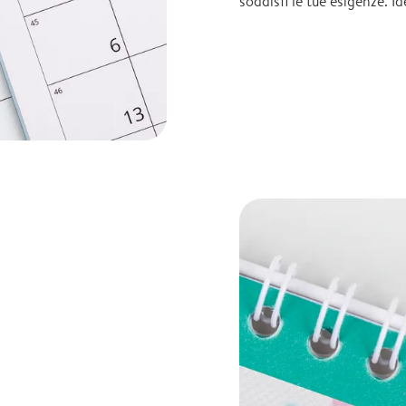
soddisfi le tue esigenze. I