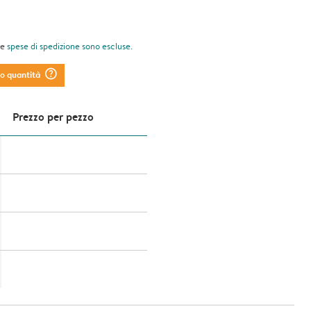
le
spese di spedizione
sono escluse.
question_mark_circle
to quantità
Prezzo per pezzo