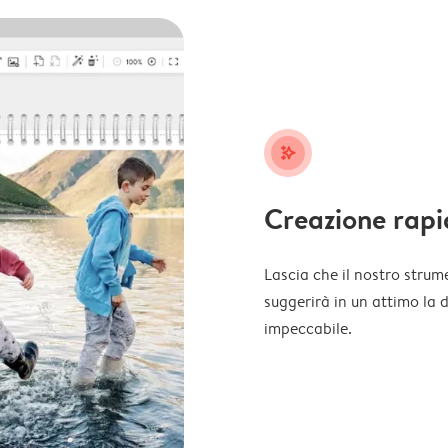
stars_plus
Creazione rapi
Lascia che il nostro strume
suggerirà in un attimo la 
impeccabile.