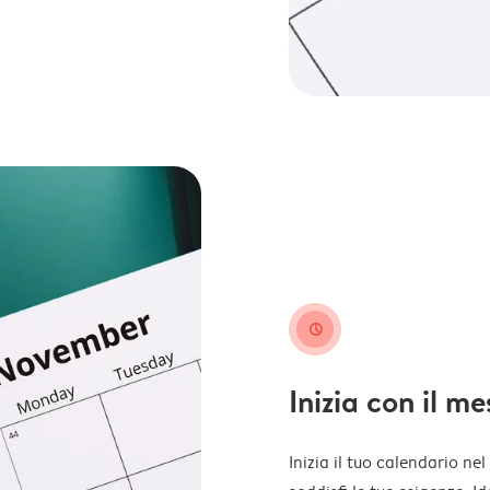
clock
Inizia con il m
Inizia il tuo calendario ne