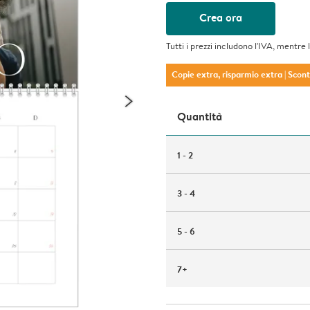
Crea ora
Tutti i prezzi includono l'IVA, mentre 
Copie extra, risparmio extra
| Scon
Quantità
1 - 2
3 - 4
5 - 6
7+