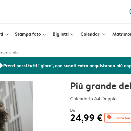
ques
ti
Stampa foto
Biglietti
Calendari
Matrimo
slim_arrow_down
slim_arrow_down
slim_arrow_down
slim_arrow_down
e della vita
ers
Prezzi bassi tutti i giorni, con sconti extra acquistando più co
Più grande del
Calendario A4 Doppio
Da
24,99 €
offers
Prezzi bass