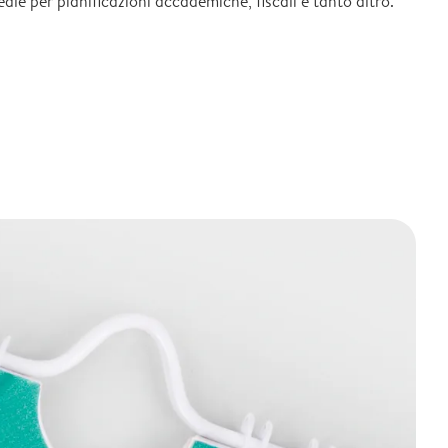
deale per pianificazioni accademiche, fiscali e tanto altro.