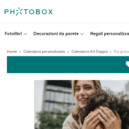
Fotolibri
Decorazioni da parete
Regali personalizza
slim_arrow_down
slim_arrow_down
Home
Calendario personalizzato
Calendario A4 Doppio
Più grand
off