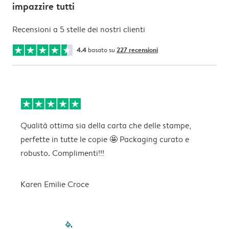
impazzire tutti
Recensioni a 5 stelle dei nostri clienti
4.4
basato su
227 recensioni
Qualità ottima sia della carta che delle stampe,
O
perfette in tutte le copie 🤩 Packaging curato e
robusto. Complimenti!!!
M
Karen Emilie Croce
filled-pagination
outlined-paginatio
outlined-paginat
outlined-pagin
outlined-pag
outlined-p