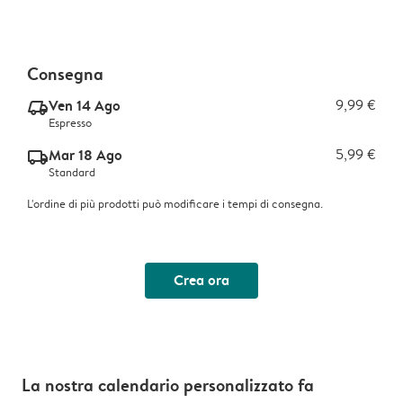
Consegna
Ven 14 Ago
9,99 €
delivery_express_v2
Espresso
Mar 18 Ago
5,99 €
delivery_standard_v2
Standard
L'ordine di più prodotti può modificare i tempi di consegna.
Crea ora
La nostra calendario personalizzato fa