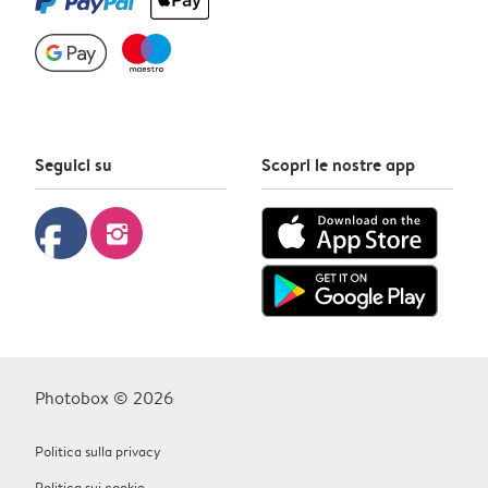
Seguici su
Scopri le nostre app
facebook
instagram
Photobox © 2026
Politica sulla privacy
Politica sui cookie