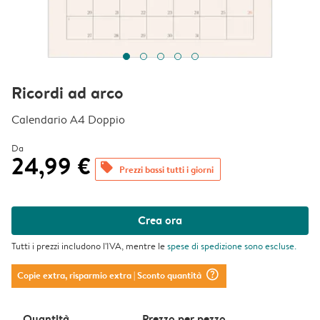
Ricordi ad arco
Calendario A4 Doppio
Da
24,99 €
offers
Prezzi bassi tutti i giorni
Crea ora
Tutti i prezzi includono l'IVA, mentre le
spese di spedizione
sono escluse.
question_mark_circle
Copie extra, risparmio extra
| Sconto quantità
Quantità
Prezzo per pezzo