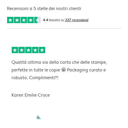
Recensioni a 5 stelle dei nostri clienti
4.4
basato su
227 recensioni
Qualità ottima sia della carta che delle stampe,
O
perfette in tutte le copie 🤩 Packaging curato e
robusto. Complimenti!!!
M
Karen Emilie Croce
filled-pagination
outlined-paginatio
outlined-paginat
outlined-pagin
outlined-pag
outlined-p