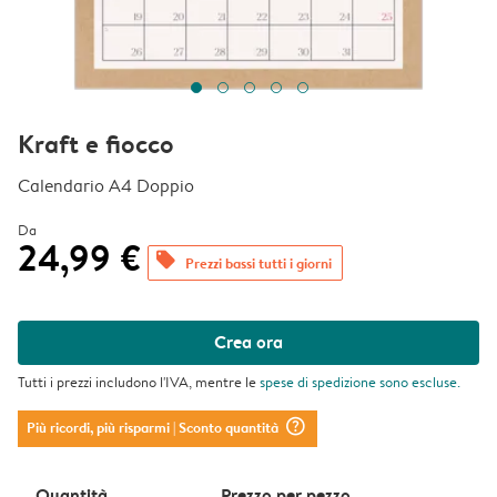
Kraft e fiocco
Calendario A4 Doppio
Da
24,99 €
offers
Prezzi bassi tutti i giorni
Crea ora
Tutti i prezzi includono l'IVA, mentre le
spese di spedizione
sono escluse.
question_mark_circle
Più ricordi, più risparmi
| Sconto quantità
Quantità
Prezzo per pezzo