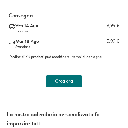
Consegna
Ven 14 Ago
9,99 €
delivery_express_v2
Espresso
Mar 18 Ago
5,99 €
delivery_standard_v2
Standard
L'ordine di più prodotti può modificare i tempi di consegna.
Crea ora
La nostra calendario personalizzato fa
impazzire tutti