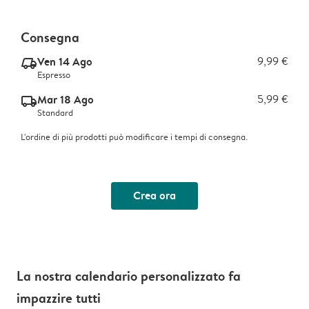
Consegna
Ven 14 Ago
9,99 €
delivery_express_v2
Espresso
Mar 18 Ago
5,99 €
delivery_standard_v2
Standard
L'ordine di più prodotti può modificare i tempi di consegna.
Crea ora
La nostra calendario personalizzato fa
impazzire tutti