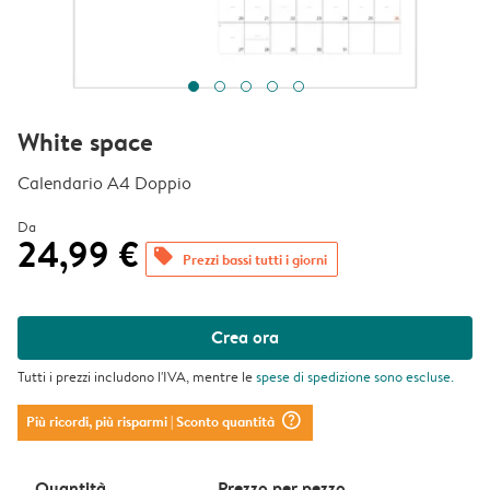
White space
Calendario A4 Doppio
Da
24,99 €
offers
Prezzi bassi tutti i giorni
Crea ora
Tutti i prezzi includono l'IVA, mentre le
spese di spedizione
sono escluse.
question_mark_circle
Più ricordi, più risparmi
| Sconto quantità
Quantità
Prezzo per pezzo