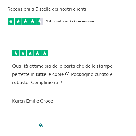
Recensioni a 5 stelle dei nostri clienti
4.4
basato su
227 recensioni
Qualità ottima sia della carta che delle stampe,
O
perfette in tutte le copie 🤩 Packaging curato e
robusto. Complimenti!!!
M
Karen Emilie Croce
filled-pagination
outlined-paginatio
outlined-paginat
outlined-pagin
outlined-pag
outlined-p