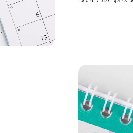
soddisfi le tue esigenze. I