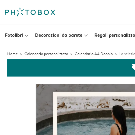
Fotolibri
Decorazioni da parete
Regali personalizza
slim_arrow_down
slim_arrow_down
Home
Calendario personalizzato
Calendario A4 Doppio
La selezio
off