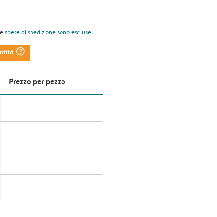
le
spese di spedizione
sono escluse.
question_mark_circle
antità
Prezzo per pezzo