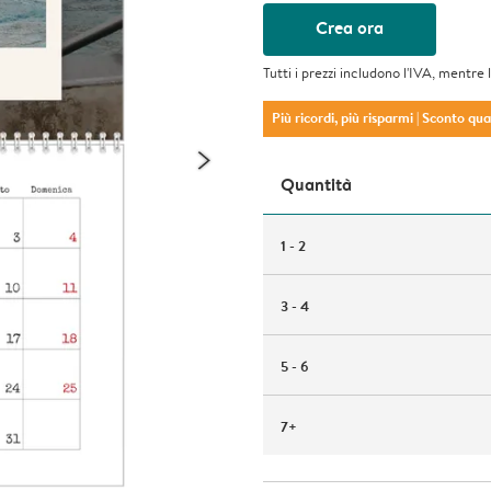
Crea ora
Tutti i prezzi includono l'IVA, mentre 
Più ricordi, più risparmi
| Sconto qu
Quantità
1 - 2
3 - 4
5 - 6
7+