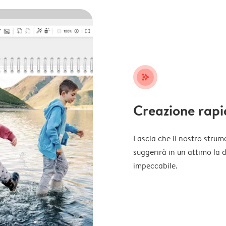
stars_plus
Creazione rapi
Lascia che il nostro strume
suggerirà in un attimo la 
impeccabile.