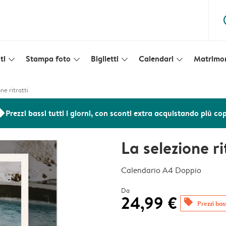
ques
ti
Stampa foto
Biglietti
Calendari
Matrimo
slim_arrow_down
slim_arrow_down
slim_arrow_down
slim_arrow_down
ne ritratti
ers
Prezzi bassi tutti i giorni, con sconti extra acquistando più co
La selezione ri
Calendario A4 Doppio
Da
24,99 €
offers
Prezzi bass