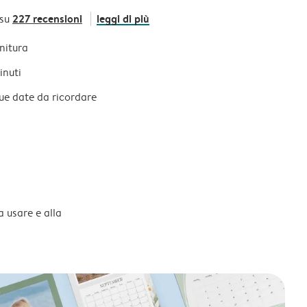
227 recensioni
leggi di più
 su
initura
inuti
tue date da ricordare
a usare e alla