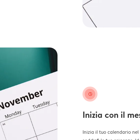
clock
Inizia con il m
Inizia il tuo calendario ne