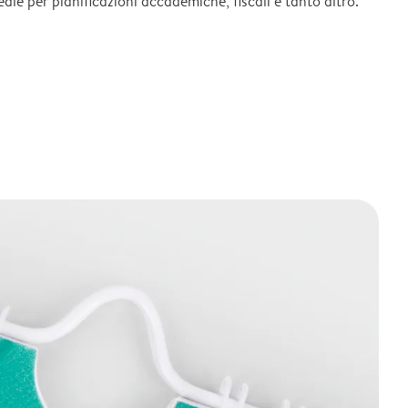
deale per pianificazioni accademiche, fiscali e tanto altro.