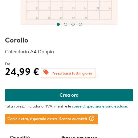
Corallo
Calendario A4 Doppio
Da
24,99 €
offers
Prezzi bassi tutti i giorni
Crea ora
Tutti i prezzi includono l'IVA, mentre le
spese di spedizione
sono escluse.
question_mark_circle
Copie extra, risparmio extra
| Sconto quantità
Quantità
Prezzo per pezzo