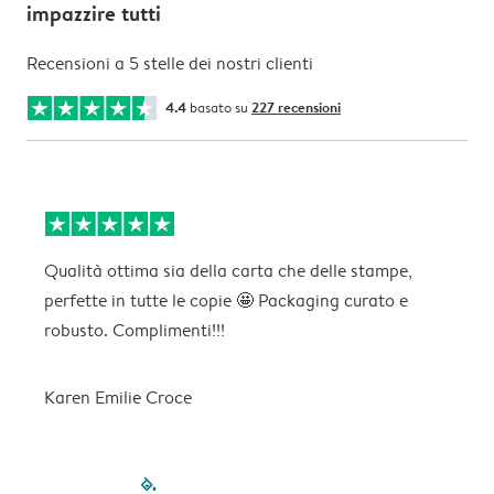
impazzire tutti
Recensioni a 5 stelle dei nostri clienti
4.4
basato su
227 recensioni
Qualità ottima sia della carta che delle stampe,
O
perfette in tutte le copie 🤩 Packaging curato e
robusto. Complimenti!!!
M
Karen Emilie Croce
filled-pagination
outlined-paginatio
outlined-paginat
outlined-pagin
outlined-pag
outlined-p