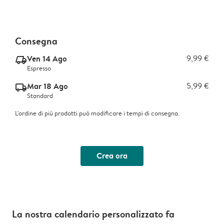
Consegna
Ven 14 Ago
9,99 €
delivery_express_v2
Espresso
Mar 18 Ago
5,99 €
delivery_standard_v2
Standard
L'ordine di più prodotti può modificare i tempi di consegna.
Crea ora
La nostra calendario personalizzato fa