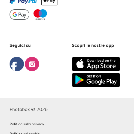
Seguici su
Scopri le nostre app
facebook
instagram
Photobox © 2026
Politica sulla privacy
Politica sui cookie