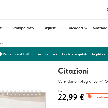
ques
ti
Stampa foto
Biglietti
Calendari
Matrimo
slim_arrow_down
slim_arrow_down
slim_arrow_down
slim_arrow_down
ioni
ers
Prezzi bassi tutti i giorni, con sconti extra acquistando più co
Citazioni
Calendario Fotografico A4 O
Da
22,99 €
offers
Prezzi bassi