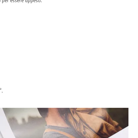
 per essere appeso.
²,