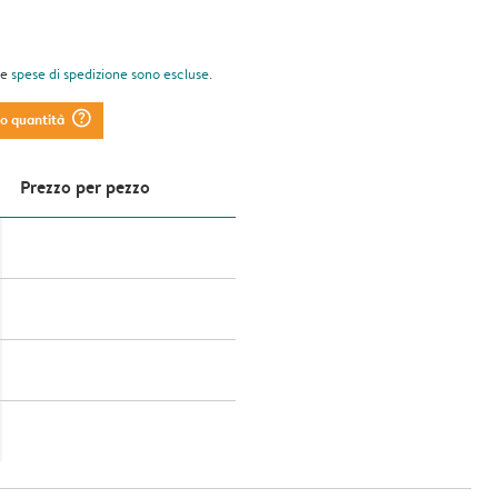
le
spese di spedizione
sono escluse.
question_mark_circle
to quantità
Prezzo per pezzo