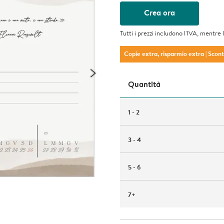
Crea ora
Tutti i prezzi includono l'IVA, mentre 
Copie extra, risparmio extra
| Scon
Quantità
1 - 2
3 - 4
5 - 6
7+