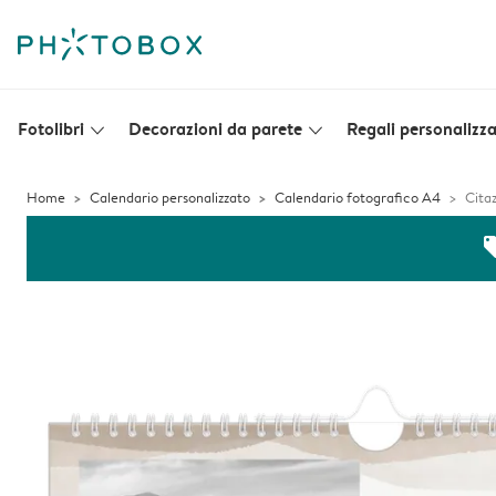
Fotolibri
Decorazioni da parete
Regali personalizza
slim_arrow_down
slim_arrow_down
Home
Calendario personalizzato
Calendario fotografico A4
Citaz
off