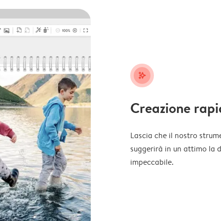
stars_plus
Creazione rapi
Lascia che il nostro strume
suggerirà in un attimo la 
impeccabile.