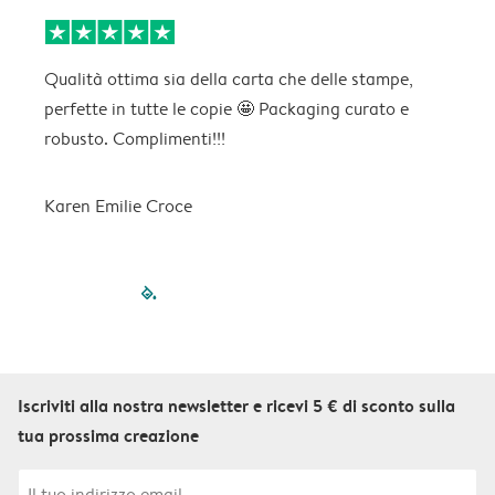
Qualità ottima sia della carta che delle stampe,
C
perfette in tutte le copie 🤩 Packaging curato e
p
robusto. Complimenti!!!
Karen Emilie Croce
filled-pagination
outlined-paginatio
outlined-paginat
outlined-pagin
outlined-pag
outlined-p
Iscriviti alla nostra newsletter e ricevi 5 € di sconto sulla
tua prossima creazione