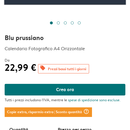
Blu prussiano
Calendario Fotografico A4 Orizzontale
Da
22,99 €
offers
Prezzi bassi tutti i giorni
Crea ora
Tutti i prezzi includono l'IVA, mentre le
spese di spedizione
sono escluse.
question_mark_circle
Copie extra, risparmio extra
| Sconto quantità
Quantità
Prezzo per pezzo