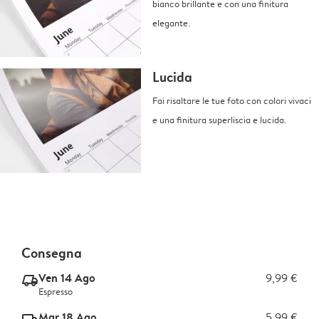
bianco brillante e con una finitura
elegante.
Lucida
Fai risaltare le tue foto con colori vivaci
e una finitura superliscia e lucida.
Consegna
Ven 14 Ago
9,99 €
delivery_express_v2
Espresso
Mar 18 Ago
5,99 €