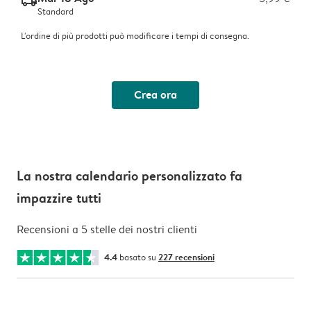
delivery_standard_v2
Standard
L'ordine di più prodotti può modificare i tempi di consegna.
Crea ora
La nostra calendario personalizzato fa
impazzire tutti
Recensioni a 5 stelle dei nostri clienti
4.4
basato su
227 recensioni