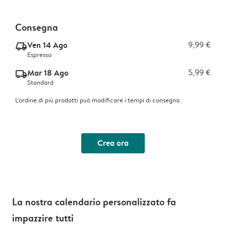
Consegna
Ven 14 Ago
9,99 €
delivery_express_v2
Espresso
Mar 18 Ago
5,99 €
delivery_standard_v2
Standard
L'ordine di più prodotti può modificare i tempi di consegna.
Crea ora
La nostra calendario personalizzato fa
impazzire tutti