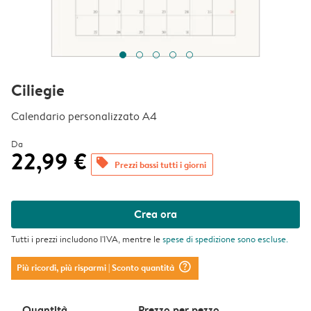
Ciliegie
Calendario personalizzato A4
Da
22,99 €
offers
Prezzi bassi tutti i giorni
Crea ora
Tutti i prezzi includono l'IVA, mentre le
spese di spedizione
sono escluse.
question_mark_circle
Più ricordi, più risparmi
| Sconto quantità
Quantità
Prezzo per pezzo