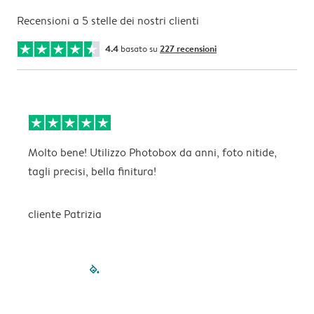
Recensioni a 5 stelle dei nostri clienti
4.4
basato su
227 recensioni
Molto bene! Utilizzo Photobox da anni, foto nitide,
I
tagli precisi, bella finitura!
s
cliente Patrizia
filled-pagination
outlined-paginatio
outlined-paginat
outlined-pagin
outlined-pag
outlined-p