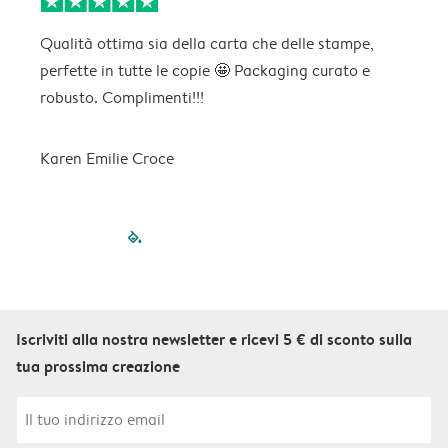
Qualità ottima sia della carta che delle stampe,
C
perfette in tutte le copie 🤩 Packaging curato e
p
robusto. Complimenti!!!
Karen Emilie Croce
filled-pagination
outlined-paginatio
outlined-paginat
outlined-pagin
outlined-pag
outlined-p
Iscriviti alla nostra newsletter e ricevi 5 € di sconto sulla
tua prossima creazione