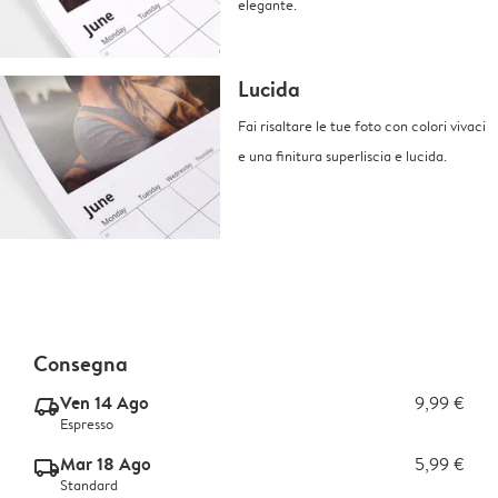
elegante.
Lucida
Fai risaltare le tue foto con colori vivaci
e una finitura superliscia e lucida.
Consegna
Ven 14 Ago
9,99 €
delivery_express_v2
Espresso
Mar 18 Ago
5,99 €
delivery_standard_v2
Standard