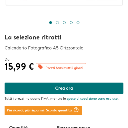
La selezione ritratti
Calendario Fotografico A5 Orizzontale
Da
15,99 €
offers
Prezzi bassi tutti i giorni
Crea ora
Tutti i prezzi includono l'IVA, mentre le
spese di spedizione
sono escluse.
question_mark_circle
Più ricordi, più risparmi
| Sconto quantità
Quantità
Prezzo per pezzo