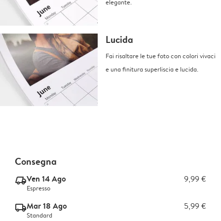
elegante.
Lucida
Fai risaltare le tue foto con colori vivaci
e una finitura superliscia e lucida.
Consegna
Ven 14 Ago
9,99 €
delivery_express_v2
Espresso
Mar 18 Ago
5,99 €
delivery_standard_v2
Standard