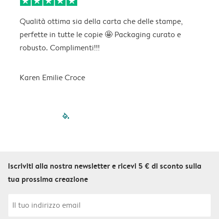
Qualità ottima sia della carta che delle stampe,
C
perfette in tutte le copie 🤩 Packaging curato e
p
robusto. Complimenti!!!
Karen Emilie Croce
filled-pagination
outlined-paginatio
outlined-paginat
outlined-pagin
outlined-pag
outlined-p
Iscriviti alla nostra newsletter e ricevi 5 € di sconto sulla
tua prossima creazione