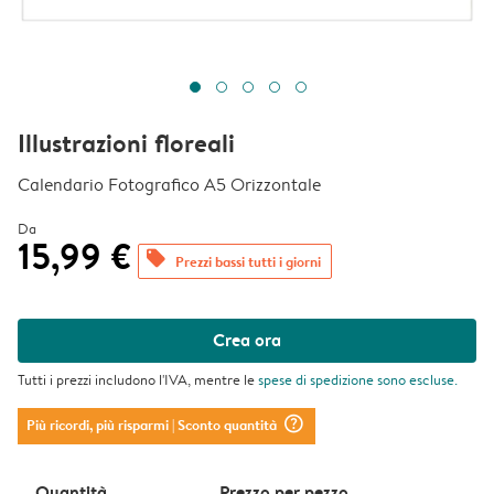
Illustrazioni floreali
Calendario Fotografico A5 Orizzontale
Da
15,99 €
offers
Prezzi bassi tutti i giorni
Crea ora
Tutti i prezzi includono l'IVA, mentre le
spese di spedizione
sono escluse.
question_mark_circle
Più ricordi, più risparmi
| Sconto quantità
Quantità
Prezzo per pezzo