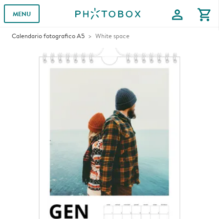
profile
shopping_cart
MENU
Calendario fotografico A5
White space