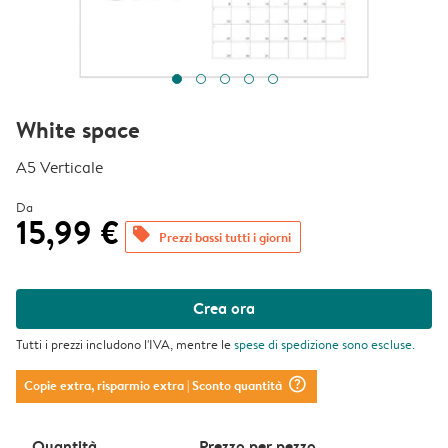
White space
A5 Verticale
Da
15,99 €
offers
Prezzi bassi tutti i giorni
Crea ora
Tutti i prezzi includono l'IVA, mentre le
spese di spedizione
sono escluse.
question_mark_circle
Copie extra, risparmio extra
| Sconto quantità
Quantità
Prezzo per pezzo