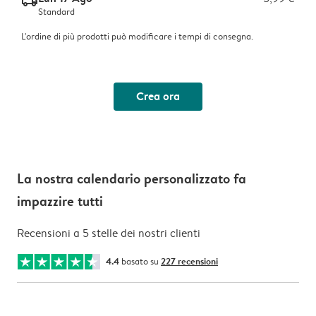
delivery_standard_v2
Standard
L'ordine di più prodotti può modificare i tempi di consegna.
Crea ora
La nostra calendario personalizzato fa
impazzire tutti
Recensioni a 5 stelle dei nostri clienti
4.4
basato su
227 recensioni