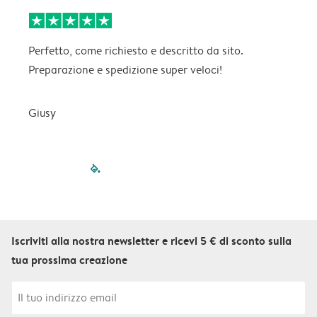
Perfetto, come richiesto e descritto da sito.
M
Preparazione e spedizione super veloci!
V
Giusy
filled-pagination
outlined-paginatio
outlined-paginat
outlined-pagin
outlined-pag
outlined-p
Iscriviti alla nostra newsletter e ricevi 5 € di sconto sulla
tua prossima creazione