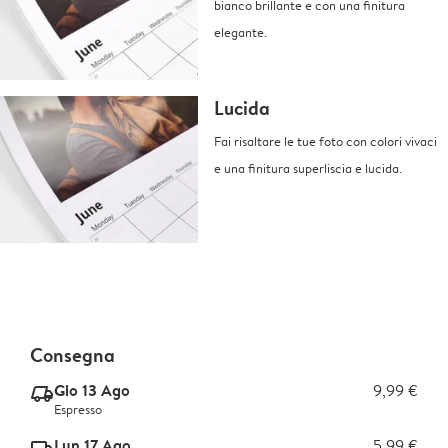
bianco brillante e con una finitura
elegante.
Lucida
Fai risaltare le tue foto con colori vivaci
e una finitura superliscia e lucida.
Consegna
Gio 13 Ago
9,99 €
delivery_express_v2
Espresso
Lun 17 Ago
5,99 €