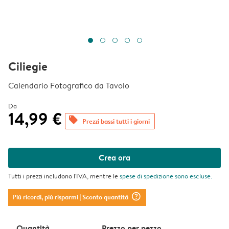
Ciliegie
Calendario Fotografico da Tavolo
Da
14,99 €
offers
Prezzi bassi tutti i giorni
Crea ora
Tutti i prezzi includono l'IVA, mentre le
spese di spedizione
sono escluse.
question_mark_circle
Più ricordi, più risparmi
| Sconto quantità
Quantità
Prezzo per pezzo